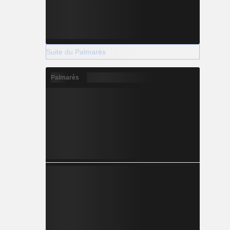
Suite du Palmarès
Palmarès