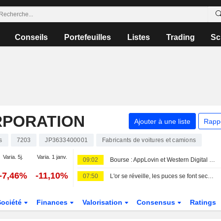
Conseils
Portefeuilles
Listes
Trading
Sc
RPORATION
Ajouter à une liste
Rapp
s
7203
JP3633400001
Fabricants de voitures et camions
Varia. 5j.
Varia. 1 janv.
09:02
Bourse : AppLovin et Western Digital dans le dur, rumeurs sur Vusion
-7,46%
-11,10%
07:50
L'or se réveille, les puces se font secouer
Société
Finances
Valorisation
Consensus
Ratings