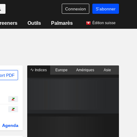
Connexion
S'abonner
reeners
Outils
Palmarès
Édition suisse
Indices
Europe
Amériques
Asie
ort PDF
Agenda
Secteur
Dérivés
Fonds et ETFs