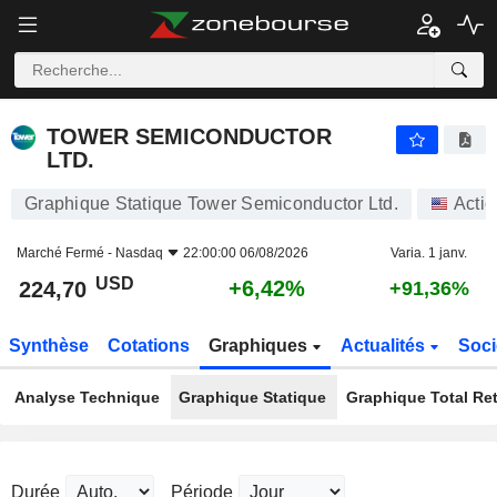
TOWER SEMICONDUCTOR LTD.
224,70
$
+6,42%
TOWER SEMICONDUCTOR
LTD.
Graphique Statique Tower Semiconductor Ltd.
Actio
Marché Fermé -
Nasdaq
22:00:00 06/08/2026
Varia. 1 janv.
USD
+6,42%
224,70
+91,36%
Synthèse
Cotations
Graphiques
Actualités
Soci
Analyse Technique
Graphique Statique
Graphique Total Re
Durée
Période