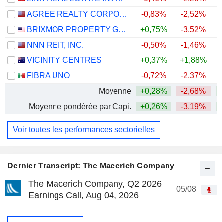
AGREE REALTY CORPORATION
-0,83%
-2,52%
BRIXMOR PROPERTY GROUP INC.
+0,75%
-3,52%
+
NNN REIT, INC.
-0,50%
-1,46%
+
VICINITY CENTRES
+0,37%
+1,88%
FIBRA UNO
-0,72%
-2,37%
+
Moyenne
+0,28%
-2,68%
+
Moyenne pondérée par Capi.
+0,26%
-3,19%
+
Voir toutes les performances sectorielles
Dernier Transcript: The Macerich Company
The Macerich Company, Q2 2026
05/08
Earnings Call, Aug 04, 2026