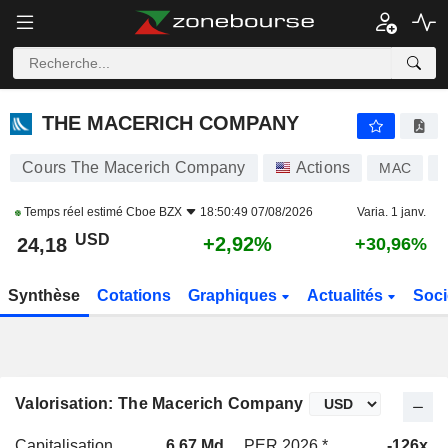
THE MACERICH COMPANY
24,18
$
+2,92%
THE MACERICH COMPANY
Cours The Macerich Company
Actions
MAC
Temps réel estimé
Cboe BZX
18:50:49 07/08/2026
Varia. 1 janv.
USD
+2,92%
24,18
+30,96%
Synthèse
Cotations
Graphiques
Actualités
Soci
Valorisation: The Macerich Company
Capitalisation
6,67 Md
PER 2026 *
-126x