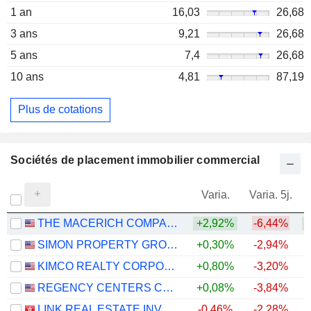
1 an
16,03
26,68
3 ans
9,21
26,68
5 ans
7,4
26,68
10 ans
4,81
87,19
Plus de cotations
Sociétés de placement immobilier commercial
Varia.
Varia. 5j.
THE MACERICH COMPANY
+2,92%
-6,44%
+
SIMON PROPERTY GROUP, INC.
+0,30%
-2,94%
+
KIMCO REALTY CORPORATION
+0,80%
-3,20%
+
REGENCY CENTERS CORPORATION
+0,08%
-3,84%
LINK REAL ESTATE INVESTMENT TRUST
-0,46%
-2,28%