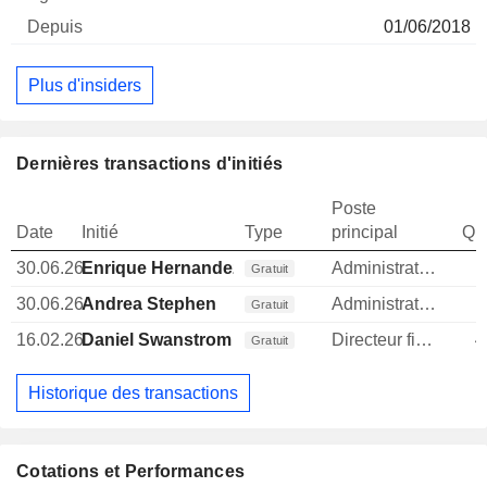
01/06/2018
Plus d'insiders
Dernières transactions d'initiés
Poste
Date
Initié
Type
principal
Qua
30.06.26
Enrique Hernandez
Administrateur
Gratuit
30.06.26
Andrea Stephen
Administrateur
Gratuit
16.02.26
Daniel Swanstrom
Directeur financier
4
Gratuit
Historique des transactions
Cotations et Performances