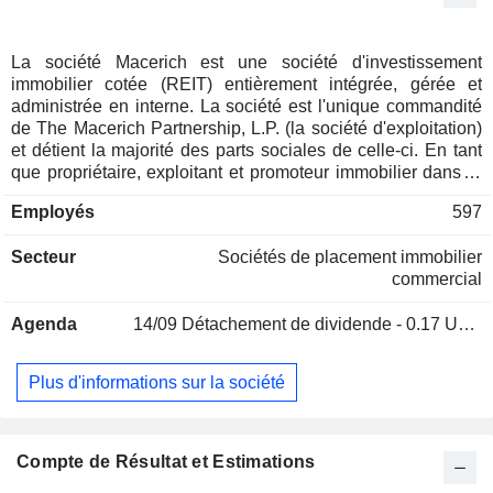
La société Macerich est une société d'investissement
immobilier cotée (REIT) entièrement intégrée, gérée et
administrée en interne. La société est l'unique commandité
de The Macerich Partnership, L.P. (la société d'exploitation)
et détient la majorité des parts sociales de celle-ci. En tant
que propriétaire, exploitant et promoteur immobilier dans le
secteur du commerce de détail sur les marchés américains,
Employés
597
le portefeuille de la société se concentre en Californie, dans
le nord-ouest du Pacifique, à Phoenix/Scottsdale et dans le
Secteur
Sociétés de placement immobilier
corridor métropolitain reliant New York à Washington, D.C.
commercial
La Société développe et gère des biens immobiliers qui
constituent des piliers de la communauté. Elle détient des
Agenda
14/09
Détachement de dividende - 0.17 USD
participations dans environ 39 centres commerciaux. Ses
biens immobiliers comprennent notamment l’Arrowhead
Towne Center, le Danbury Fair, le Desert Sky Mall,
Plus d'informations sur la société
l’Eastland Mall, le Fashion District Philadelphia, le Fashion
Outlets of Chicago, le Village at Corte Madera, le
Washington Square, le Vintage Faire Mall, le Broadway
Plaza, le Superstition Springs Center et le Crabtree.
Compte de Résultat et Estimations