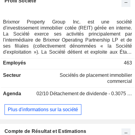
Profil Société
Brixmor Property Group Inc. est une société
d'investissement immobilier cotée (REIT) gérée en interne.
La Société exerce ses activités principalement par
l'intermédiaire de Brixmor Operating Partnership LP et de
ses filiales (collectivement dénommées « la Société
d'exploitation »). La Société détient et exploite aux États-
Unis des portefeuilles de centres commerciaux à ciel ouvert,
Employés
463
mesurés en surface locative brute (SLB), composés
principalement de centres commerciaux de proximité et de
Secteur
Sociétés de placement immobilier
quartier. Le portefeuille de la Société comprend environ 344
commercial
centres commerciaux (le « Portefeuille »), totalisant 62
millions de pieds carrés de surface locative brute. Parmi les
Agenda
02/10
Détachement de dividende - 0.3075 USD
biens immobiliers de la Société figurent notamment Dickson
City Crossings, East Port Plaza, Fox Run, Gateway Plaza,
Old Bridge Gateway, Pointe Orlando, Shops at Palm Lakes,
Plus d'informations sur la société
Stewart Plaza, Tinley Park Plaza, Tyrone Gardens, Vail
Ranch Center, Venice Village, Village at Mira Mesa,
Westminster City Center, et d’autres encore. Le portefeuille
national de la société est principalement situé dans des
Compte de Résultat et Estimations