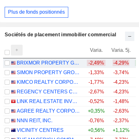
Plus de fonds positionnés
Sociétés de placement immobilier commercial
Varia.
Varia. 5j.
BRIXMOR PROPERTY GROUP INC.
-2,49%
-4,29%
+
SIMON PROPERTY GROUP, INC.
-1,33%
-3,74%
+
KIMCO REALTY CORPORATION
-1,77%
-4,23%
+
REGENCY CENTERS CORPORATION
-2,67%
-4,23%
LINK REAL ESTATE INVESTMENT TRUST
-0,52%
-1,48%
AGREE REALTY CORPORATION
+0,35%
-2,63%
NNN REIT, INC.
-0,76%
-2,37%
+
VICINITY CENTRES
+0,56%
+1,12%