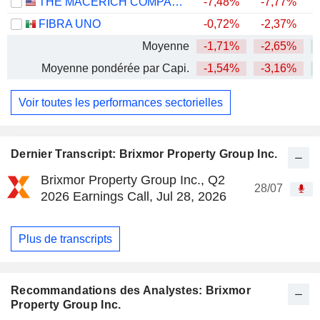
THE MACERICH COMPANY
-7,48%
-7,77%
+
FIBRA UNO
-0,72%
-2,37%
+
Moyenne
-1,71%
-2,65%
+
Moyenne pondérée par Capi.
-1,54%
-3,16%
+
Voir toutes les performances sectorielles
Dernier Transcript: Brixmor Property Group Inc.
Brixmor Property Group Inc., Q2
28/07
2026 Earnings Call, Jul 28, 2026
Plus de transcripts
Recommandations des Analystes: Brixmor
Property Group Inc.