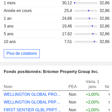
1 mois
30,12
32,86
Année en cours
25,4
32,86
1 an
24,66
32,86
3 ans
19,46
32,86
5 ans
17,62
32,86
10 ans
7,51
32,86
Plus de cotations
Fonds positionnés: Brixmor Property Group Inc.
Varia. 1
Nom
PEA
janv.
Not
WELLINGTON GLOBAL PROPERTY INCOME FUND U
Non
+1,00%
WELLINGTON GLOBAL PRPTY USD S AC
Non
+2,00%
FIRST SENTIER GLBL PRPTY SECS I USD ACC
Non
+1,00%