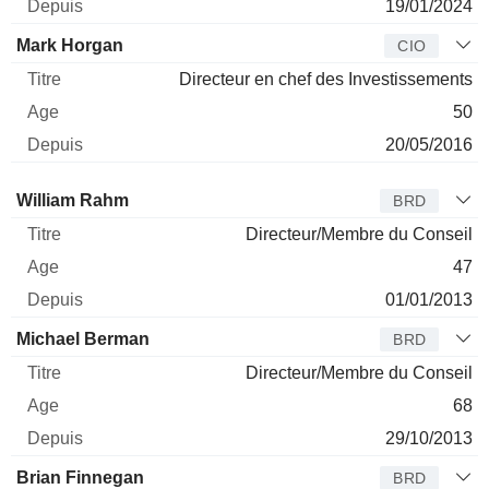
19/01/2024
Mark Horgan
CIO
Directeur en chef des Investissements
50
20/05/2016
Administrateur
Titre
Age
Depuis
William Rahm
BRD
Directeur/Membre du Conseil
47
01/01/2013
Michael Berman
BRD
Directeur/Membre du Conseil
68
29/10/2013
Brian Finnegan
BRD