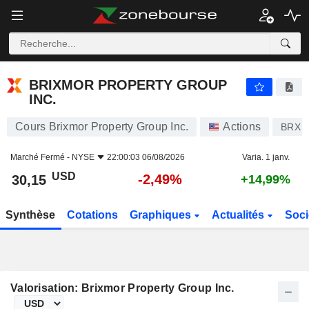
BRIXMOR PROPERTY GROUP INC.
30,15
$
-2,49%
BRIXMOR PROPERTY GROUP
INC.
Cours Brixmor Property Group Inc.
Actions
BRX
Marché Fermé -
NYSE
22:00:03 06/08/2026
Varia. 1 janv.
USD
-2,49%
30,15
+14,99%
Synthèse
Cotations
Graphiques
Actualités
Soci
Valorisation: Brixmor Property Group Inc.