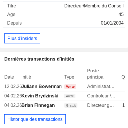
Directeur/Membre du Conseil
45
01/01/2004
Plus d'insiders
Dernières transactions d'initiés
Poste
Date
Initié
Type
principal
Qua
12.02.26
Juliann Bowerman
Administrateur
Vente
04.02.26
Kevin Brydzinski
Controleur / auditeur
Autre
04.02.26
Brian Finnegan
Directeur general
12
Gratuit
Historique des transactions