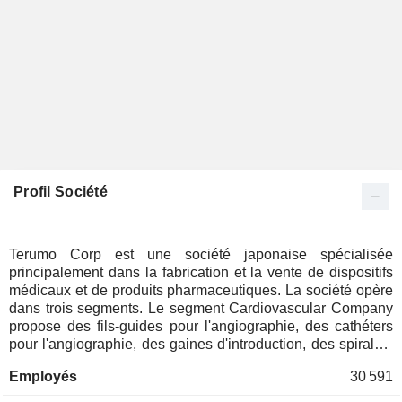
Profil Société
Terumo Corp est une société japonaise spécialisée
principalement dans la fabrication et la vente de dispositifs
médicaux et de produits pharmaceutiques. La société opère
dans trois segments. Le segment Cardiovascular Company
propose des fils-guides pour l'angiographie, des cathéters
pour l'angiographie, des gaines d'introduction, des spirales,
des stents et des dispositifs d'embolisation à poche pour le
Employés
30 591
traitement des anévrismes cérébraux, ainsi que des
poumons artificiels et des machines cœur-poumon