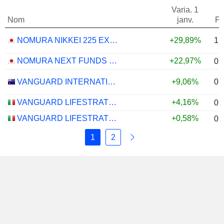
Varia. 1
Nom
janv.
Po
1,
NOMURA NIKKEI 225 EXCHANGE TRADED FUND ETF - JPY
+29,89%
NOMURA NEXT FUNDS MSCI JAPAN EMPOWERING WOMEN SELECT INDEX ETF - JPY
+22,97%
0,
0,
VANGUARD INTERNATIONAL EQUITY INDEX FUNDS - VANGUARD FTSE ALL-WORLD EX-US ETF
+9,06%
VANGUARD LIFESTRATEGY 40% EQUITY UCITS ETF - DISTRIBUTING - EUR
+4,16%
0,
VANGUARD LIFESTRATEGY 20% EQUITY UCITS ETF - DISTRIBUTING - EUR
+0,58%
0,
1
2