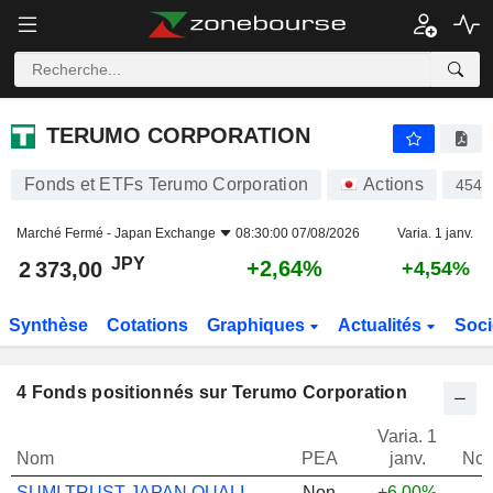
TERUMO CORPORATION
2 373,00
¥
+2,64%
TERUMO CORPORATION
Fonds et ETFs Terumo Corporation
Actions
4543
Marché Fermé -
Japan Exchange
08:30:00 07/08/2026
Varia. 1 janv.
JPY
+2,64%
2 373,00
+4,54%
Synthèse
Cotations
Graphiques
Actualités
Soci
4
Fonds positionnés sur Terumo Corporation
Varia. 1
Nom
PEA
janv.
Not
SUMI TRUST JAPAN QUALITY GR A JPY ACC
Non
+6,00%