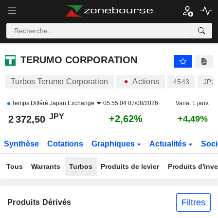
TERUMO CORPORATION
2 372,50
¥
+2,62%
TERUMO CORPORATION
Turbos Terumo Corporation
Actions
4543
JP3
Temps Différé
Japan Exchange
05:55:04 07/08/2026
Varia. 1 janv.
JPY
+2,62%
2 372,50
+4,49%
Synthèse
Cotations
Graphiques
Actualités
Soci
Tous
Warrants
Turbos
Produits de levier
Produits d'inv
Filtres
Produits Dérivés