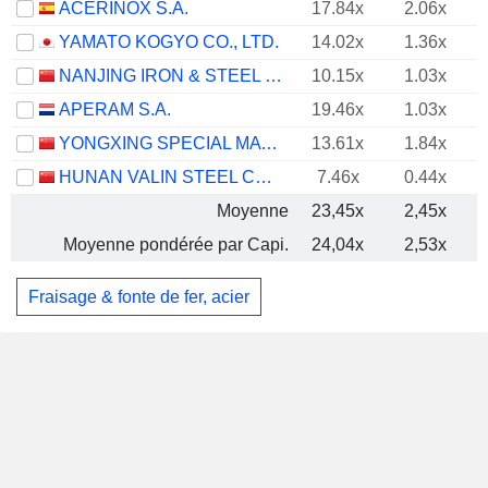
ACERINOX S.A.
17.84x
2.06x
YAMATO KOGYO CO., LTD.
14.02x
1.36x
NANJING IRON & STEEL CO., LTD.
10.15x
1.03x
APERAM S.A.
19.46x
1.03x
YONGXING SPECIAL MATERIALS TECHNOLOGY CO.,LTD
13.61x
1.84x
HUNAN VALIN STEEL CO., LTD.
7.46x
0.44x
Moyenne
23,45x
2,45x
Moyenne pondérée par Capi.
24,04x
2,53x
Fraisage & fonte de fer, acier