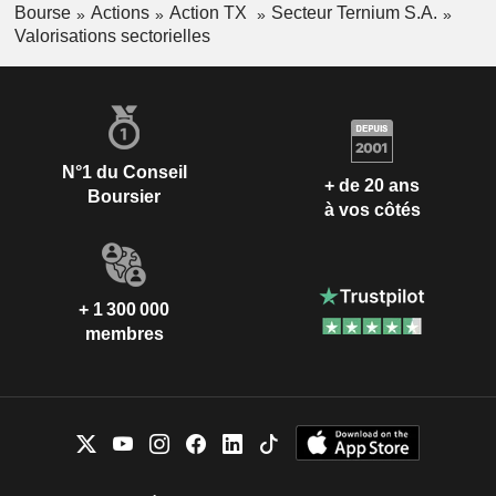
Bourse
Actions
Action TX
Secteur Ternium S.A.
Valorisations sectorielles
N°1 du Conseil
+ de 20 ans
Boursier
à vos côtés
+ 1 300 000
membres