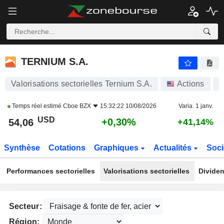
TERNIUM S.A.
54,06
$
+0,30%
TERNIUM S.A.
Valorisations sectorielles Ternium S.A.
Actions
T
Temps réel estimé
Cboe BZX
15:32:22 10/08/2026
Varia. 1 janv.
USD
+0,30%
54,06
+41,14%
Synthèse
Cotations
Graphiques
Actualités
Soci
Performances sectorielles
Valorisations sectorielles
Dividen
Secteur:
Région: