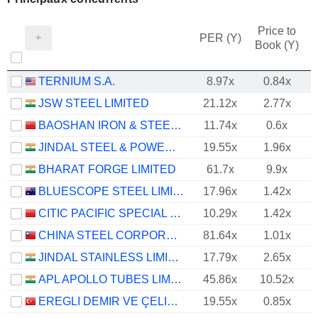
Price to
PER (Y)
Book (Y)
TERNIUM S.A.
8.97x
0.84x
JSW STEEL LIMITED
21.12x
2.77x
BAOSHAN IRON & STEEL CO., LTD.
11.74x
0.6x
JINDAL STEEL & POWER LIMITED
19.55x
1.96x
BHARAT FORGE LIMITED
61.7x
9.9x
BLUESCOPE STEEL LIMITED
17.96x
1.42x
CITIC PACIFIC SPECIAL STEEL GROUP CO., LTD
10.29x
1.42x
CHINA STEEL CORPORATION
81.64x
1.01x
JINDAL STAINLESS LIMITED
17.79x
2.65x
APL APOLLO TUBES LIMITED
45.86x
10.52x
EREGLI DEMIR VE ÇELIK FABRIKALARI T.A.S.
19.55x
0.85x