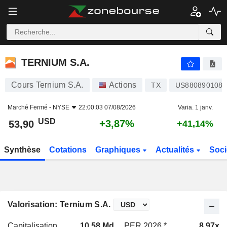
TERNIUM S.A.
53,90
$
+3,87%
TERNIUM S.A.
Cours Ternium S.A.
Actions
TX
US8808901081
Marché Fermé -
NYSE
22:00:03 07/08/2026
Varia. 1 janv.
USD
+3,87%
53,90
+41,14%
Synthèse
Cotations
Graphiques
Actualités
Soci
Valorisation: Ternium S.A.
Capitalisation
10,58 Md
PER 2026 *
8,97x