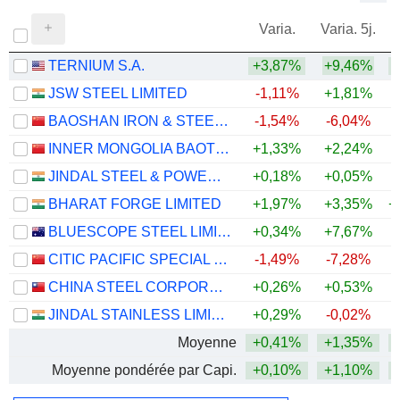
Varia.
Varia. 5j.
TERNIUM S.A.
+3,87%
+9,46%
+
JSW STEEL LIMITED
-1,11%
+1,81%
+
BAOSHAN IRON & STEEL CO., LTD.
-1,54%
-6,04%
INNER MONGOLIA BAOTOU STEEL UNION CO., LTD.
+1,33%
+2,24%
JINDAL STEEL & POWER LIMITED
+0,18%
+0,05%
+
BHARAT FORGE LIMITED
+1,97%
+3,35%
+
BLUESCOPE STEEL LIMITED
+0,34%
+7,67%
+
CITIC PACIFIC SPECIAL STEEL GROUP CO., LTD
-1,49%
-7,28%
CHINA STEEL CORPORATION
+0,26%
+0,53%
JINDAL STAINLESS LIMITED
+0,29%
-0,02%
Moyenne
+0,41%
+1,35%
+
Moyenne pondérée par Capi.
+0,10%
+1,10%
+