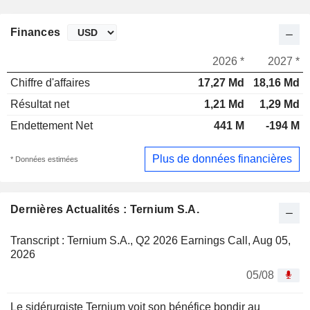
Finances
2026 *
2027 *
Chiffre d'affaires
17,27 Md
18,16 Md
Résultat net
1,21 Md
1,29 Md
Endettement Net
441 M
-194 M
Plus de données financières
* Données estimées
Dernières Actualités : Ternium S.A.
Transcript : Ternium S.A., Q2 2026 Earnings Call, Aug 05,
2026
05/08
Le sidérurgiste Ternium voit son bénéfice bondir au