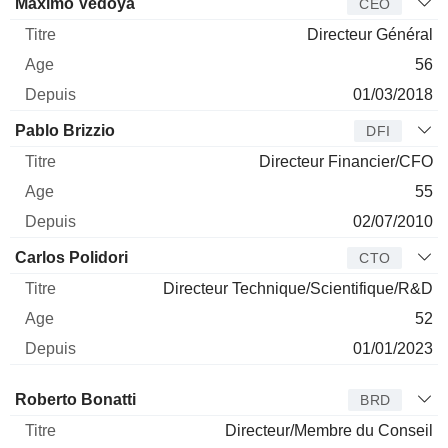
Dirigeant
Titre
Age
Depuis
Máximo Vedoya
CEO
Directeur Général
56
01/03/2018
Pablo Brizzio
DFI
Directeur Financier/CFO
55
02/07/2010
Carlos Polidori
CTO
Directeur Technique/Scientifique/R&D
52
01/01/2023
Administrateur
Titre
Age
Depuis
Roberto Bonatti
BRD
Directeur/Membre du Conseil