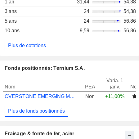
1 an
31,44
54,38
3 ans
24
54,38
5 ans
24
56,86
10 ans
9,59
56,86
Plus de cotations
Fonds positionnés: Ternium S.A.
Varia. 1
Nom
PEA
janv.
Not
OVERSTONE EMERGING MARKETS I USD
Non
+11,00%
Plus de fonds positionnés
Fraisage & fonte de fer, acier