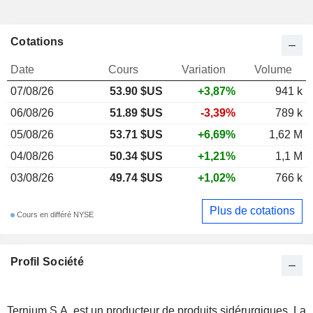
Cotations
Date
Cours
Variation
Volume
07/08/26
53.90 $US
+3,87%
941 k
06/08/26
51.89 $US
-3,39%
789 k
05/08/26
53.71 $US
+6,69%
1,62 M
04/08/26
50.34 $US
+1,21%
1,1 M
03/08/26
49.74 $US
+1,02%
766 k
Plus de cotations
Cours en différé NYSE
Profil Société
Ternium S.A. est un producteur de produits sidérurgiques. La