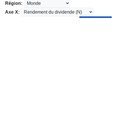
Région:
Axe X: