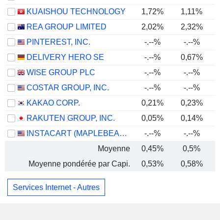
KUAISHOU TECHNOLOGY
1,72%
1,11%
REA GROUP LIMITED
2,02%
2,32%
PINTEREST, INC.
-.--%
-.--%
DELIVERY HERO SE
-.--%
0,67%
WISE GROUP PLC
-.--%
-.--%
COSTAR GROUP, INC.
-.--%
-.--%
KAKAO CORP.
0,21%
0,23%
RAKUTEN GROUP, INC.
0,05%
0,14%
INSTACART (MAPLEBEAR)
-.--%
-.--%
Moyenne
0,45%
0,5%
Moyenne pondérée par Capi.
0,53%
0,58%
Services Internet - Autres