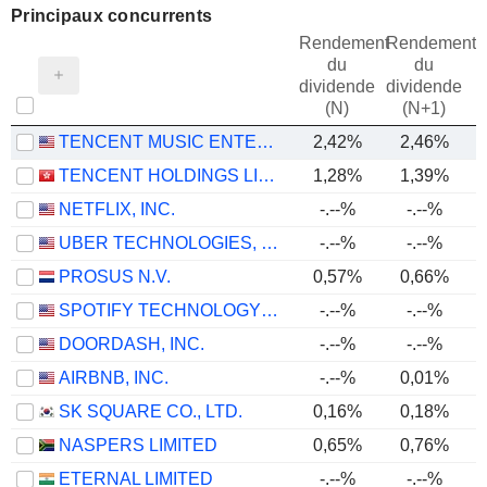
Principaux concurrents
Rendement
Rendement
du
du
dividende
dividende
(N)
(N+1)
TENCENT MUSIC ENTERTAINMENT GROUP
2,42%
2,46%
TENCENT HOLDINGS LIMITED
1,28%
1,39%
NETFLIX, INC.
-.--%
-.--%
UBER TECHNOLOGIES, INC.
-.--%
-.--%
PROSUS N.V.
0,57%
0,66%
SPOTIFY TECHNOLOGY S.A.
-.--%
-.--%
DOORDASH, INC.
-.--%
-.--%
AIRBNB, INC.
-.--%
0,01%
SK SQUARE CO., LTD.
0,16%
0,18%
NASPERS LIMITED
0,65%
0,76%
ETERNAL LIMITED
-.--%
-.--%