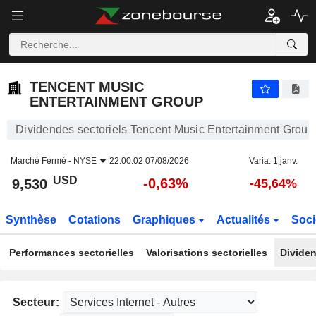
TENCENT MUSIC ENTERTAINMENT GROUP
9,530
$
-0,63%
TENCENT MUSIC
ENTERTAINMENT GROUP
Dividendes sectoriels Tencent Music Entertainment Group
Marché Fermé -
NYSE
22:00:02 07/08/2026
Varia. 1 janv.
USD
-0,63%
9,530
-45,64%
Synthèse
Cotations
Graphiques
Actualités
Soci
Performances sectorielles
Valorisations sectorielles
Dividen
Secteur: