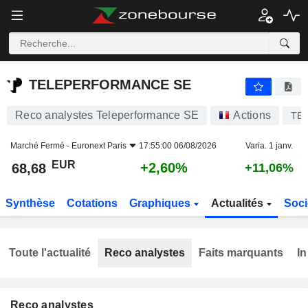
TELEPERFORMANCE SE
68,68
€
+2,60%
TELEPERFORMANCE SE
Reco analystes Teleperformance SE
Actions
TE
Marché Fermé -
Euronext Paris
17:55:00 06/08/2026
Varia. 1 janv.
EUR
+2,60%
68,68
+11,06%
Synthèse
Cotations
Graphiques
Actualités
Soci
Toute l'actualité
Reco analystes
Faits marquants
In
Reco analystes