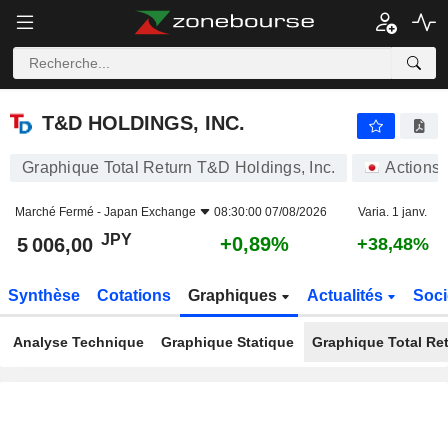
T&D HOLDINGS, INC.
5 006,00
¥
+0,89%
T&D HOLDINGS, INC.
Graphique Total Return T&D Holdings, Inc.
Actions
Marché Fermé -
Japan Exchange
08:30:00 07/08/2026
Varia. 1 janv.
JPY
+0,89%
5 006,00
+38,48%
Synthèse
Cotations
Graphiques
Actualités
Soci
Analyse Technique
Graphique Statique
Graphique Total Re