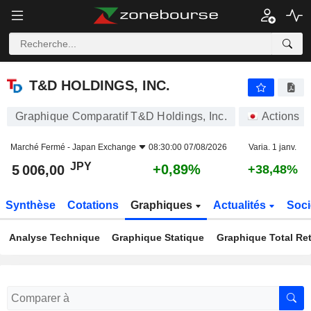
T&D HOLDINGS, INC.
5 006,00
¥
+0,89%
T&D HOLDINGS, INC.
Graphique Comparatif T&D Holdings, Inc.
Actions
Marché Fermé -
Japan Exchange
08:30:00 07/08/2026
Varia. 1 janv.
JPY
+0,89%
5 006,00
+38,48%
Synthèse
Cotations
Graphiques
Actualités
Soci
Analyse Technique
Graphique Statique
Graphique Total Re