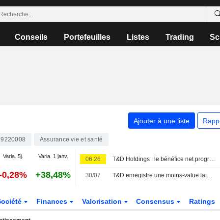
Conseils
Portefeuilles
Listes
Trading
Sc
Ajouter à une liste
Rapp
39220008
Assurance vie et santé
Varia. 5j.
Varia. 1 janv.
06:26
T&D Holdings : le bénéfice net progresse de 13 % au premier trimestre fiscal
-0,28%
+38,48%
30/07
T&D enregistre une moins-value latente de 1 881 milliards de yens sur son portefeuille obligataire
Société
Finances
Valorisation
Consensus
Ratings