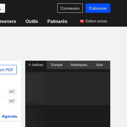
Connexion
S'abonner
reeners
Outils
Palmarès
Édition suisse
Indices
Europe
Amériques
Asie
ort PDF
MT
MT
Agenda
Secteur
Dérivés
Fonds et ETFs