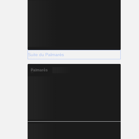
Suite du Palmarès
Palmarès