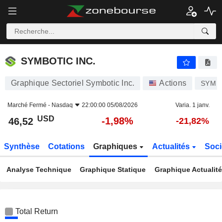
SYMBOTIC INC.
46,52
$
-1,98%
SYMBOTIC INC.
Graphique Sectoriel Symbotic Inc.
Actions
SYM
Marché Fermé -
Nasdaq
22:00:00 05/08/2026
Varia. 1 janv.
USD
-1,98%
46,52
-21,82%
Synthèse
Cotations
Graphiques
Actualités
Soci
Analyse Technique
Graphique Statique
Graphique Actualit
Total Return