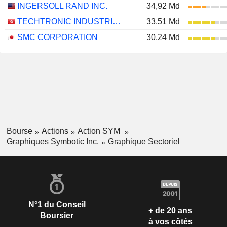
INGERSOLL RAND INC.
34,92 Md
TECHTRONIC INDUSTRIES COMPANY LIMITED
33,51 Md
SMC CORPORATION
30,24 Md
Bourse
Actions
Action SYM
Graphiques Symbotic Inc.
Graphique Sectoriel
N°1 du Conseil
+ de 20 ans
Boursier
à vos côtés