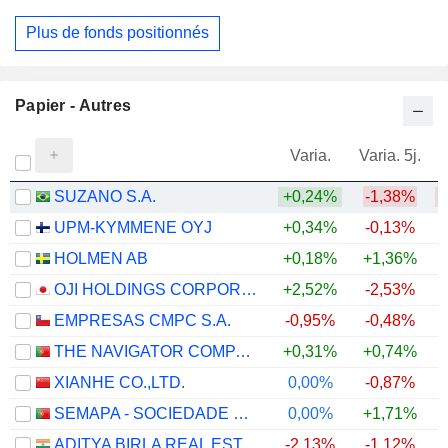
Plus de fonds positionnés
Papier - Autres
Varia.
Varia. 5j.
SUZANO S.A.
+0,24%
-1,38%
UPM-KYMMENE OYJ
+0,34%
-0,13%
HOLMEN AB
+0,18%
+1,36%
OJI HOLDINGS CORPORATION
+2,52%
-2,53%
+
EMPRESAS CMPC S.A.
-0,95%
-0,48%
THE NAVIGATOR COMPANY, S.A.
+0,31%
+0,74%
XIANHE CO.,LTD.
0,00%
-0,87%
SEMAPA - SOCIEDADE DE INVESTIMENTO E GESTÃO, SGPS, S.A.
0,00%
+1,71%
+
ADITYA BIRLA REAL ESTATE LIMITED
-2,13%
-1,12%