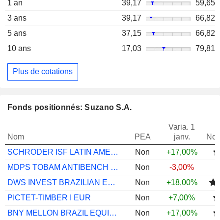
1 an
39,17
59,65
3 ans
39,17
66,82
5 ans
37,15
66,82
10 ans
17,03
79,81
Plus de cotations
Fonds positionnés: Suzano S.A.
Varia. 1
Nom
PEA
janv.
Not
SCHRODER ISF LATIN AMERICAN IZ ACC USD
Non
+17,00%
MDPS TOBAM ANTIBENCH EMERG MKTS EQ A
Non
-3,00%
DWS INVEST BRAZILIAN EQUITIES LC
Non
+18,00%
PICTET-TIMBER I EUR
Non
+7,00%
BNY MELLON BRAZIL EQUITY EUR A ACC
Non
+17,00%