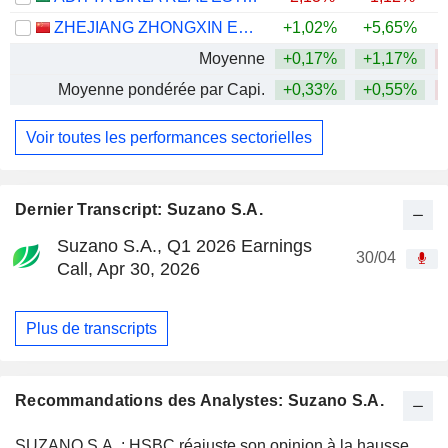
ZHEJIANG ZHONGXIN ENVIRONMENTAL PROTECTION TECHNOLOGY GROUP CO., LTD.
+1,02%
+5,65%
Moyenne
+0,17%
+1,17%
Moyenne pondérée par Capi.
+0,33%
+0,55%
Voir toutes les performances sectorielles
Dernier Transcript: Suzano S.A.
Suzano S.A., Q1 2026 Earnings
30/04
Call, Apr 30, 2026
Plus de transcripts
Recommandations des Analystes: Suzano S.A.
SUZANO S.A. : HSBC réajuste son opinion à la hausse