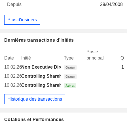
29/04/2008
Plus d'insiders
Dernières transactions d'initiés
Poste
Date
Initié
Type
principal
Qua
10.02.26
Non Executive Director Brazilian
10
Gratuit
10.02.26
Controlling Shareholder Brazilian
7
Gratuit
10.02.26
Controlling Shareholder Brazilian
Achat
Historique des transactions
Cotations et Performances