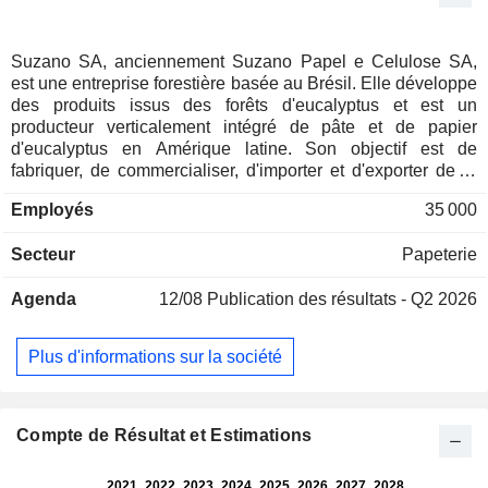
Suzano SA, anciennement Suzano Papel e Celulose SA,
est une entreprise forestière basée au Brésil. Elle développe
des produits issus des forêts d'eucalyptus et est un
producteur verticalement intégré de pâte et de papier
d'eucalyptus en Amérique latine. Son objectif est de
fabriquer, de commercialiser, d'importer et d'exporter de la
pâte à papier, du papier et d'autres produits. Le portefeuille
Employés
35 000
de produits de l'entreprise comprend du papier d'impression
et d'écriture couché et non couché, du carton, du papier de
Secteur
Papeterie
soie, de la pâte commerciale et de la pâte en flocons. Les
activités de Suzano sont divisées en deux segments : Pâte
Agenda
12/08
Publication des résultats - Q2 2026
et Papier. Le segment Pâte comprend la production et la
commercialisation de pâte d'eucalyptus pour le marché
étranger, le surplus étant destiné au marché intérieur, tandis
Plus d'informations sur la société
que le segment Papier couvre les activités de production et
de vente de carton non couché et couché et de papier
hygiénique. La société possède de nombreuses filiales, dont
Fibria Terminal de Celulose de Santos Spe SA, FuturaGene
Compte de Résultat et Estimations
Biotechnology Shanghai Co Ltd et Suzano Pulp and Paper
Europe SA.