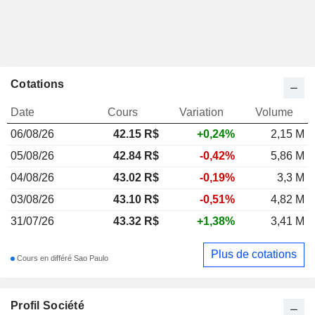
Cotations
Date
Cours
Variation
Volume
06/08/26
42.15
R$
+0,24%
2,15 M
05/08/26
42.84 R$
-0,42%
5,86 M
04/08/26
43.02 R$
-0,19%
3,3 M
03/08/26
43.10 R$
-0,51%
4,82 M
31/07/26
43.32 R$
+1,38%
3,41 M
Plus de cotations
Cours en différé Sao Paulo
Profil Société