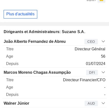
Plus d'actualités
Dirigeants et Administrateurs: Suzano S.A.
Dirigeant
Titre
Age
Depuis
João Alberto Fernandez de Abreu
CEO
Directeur Général
56
01/07/2024
Marcos Moreno Chagas Assumpção
DFI
Directeur Financier/CFO
-
-
Walner Júnior
AUD