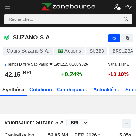
SUZANO S.A.
42,15
R$
+0,24%
SUZANO S.A.
Cours Suzano S.A.
Actions
SUZB3
BRSUZBA
Temps Différé
Sao Paulo
19:41:15 06/08/2026
Varia. 1 janv.
BRL
+0,24%
42,15
-18,10%
Synthèse
Cotations
Graphiques
Actualités
Soci
Valorisation: Suzano S.A.
Capitalisation
52,95 Md
PER 2026 *
5,85x