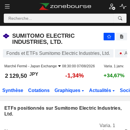
SUMITOMO ELECTRIC INDUSTRIES, LTD.
2 129,50
¥
-1,34%
SUMITOMO ELECTRIC
INDUSTRIES, LTD.
Fonds et ETFs Sumitomo Electric Industries, Ltd.
Ac
Marché Fermé -
Japan Exchange
08:30:00 07/08/2026
Varia. 1 janv.
JPY
-1,34%
2 129,50
+34,67%
Synthèse
Cotations
Graphiques
Actualités
Soci
ETFs positionnés sur Sumitomo Electric Industries,
Ltd.
Varia. 1