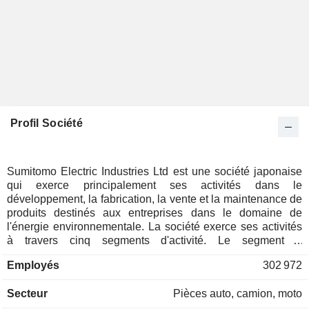
Profil Société
Sumitomo Electric Industries Ltd est une société japonaise
qui exerce principalement ses activités dans le
développement, la fabrication, la vente et la maintenance de
produits destinés aux entreprises dans le domaine de
l'énergie environnementale. La société exerce ses activités
à travers cinq segments d'activité. Le segment «
Environnement et énergie » fournit des produits conducteurs
Employés
302 972
d'électricité, des fils, des câbles et des équipements
destinés au transport et à la distribution d'électricité. Le
Secteur
Pièces auto, camion, moto
segment « Information et communication » fournit des câbles