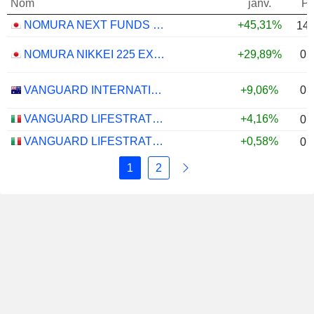
Nom
janv.
Po
NOMURA NEXT FUNDS TOPIX-17 STEEL & NONFERROUS METALS ETF - JPY
+45,31%
14
0,
NOMURA NIKKEI 225 EXCHANGE TRADED FUND ETF - JPY
+29,89%
0,
VANGUARD INTERNATIONAL EQUITY INDEX FUNDS - VANGUARD FTSE ALL-WORLD EX-US ETF
+9,06%
VANGUARD LIFESTRATEGY 40% EQUITY UCITS ETF - DISTRIBUTING - EUR
+4,16%
0,
VANGUARD LIFESTRATEGY 20% EQUITY UCITS ETF - DISTRIBUTING - EUR
+0,58%
0,
1
2