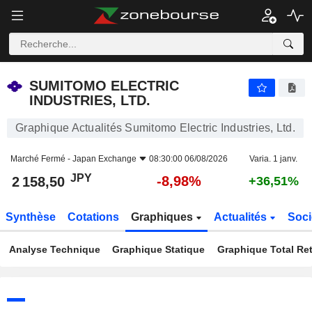
SUMITOMO ELECTRIC INDUSTRIES, LTD.
2 158,50
¥
-8,98%
SUMITOMO ELECTRIC
INDUSTRIES, LTD.
Graphique Actualités Sumitomo Electric Industries, Ltd.
Marché Fermé -
Japan Exchange
08:30:00 06/08/2026
Varia. 1 janv.
JPY
-8,98%
2 158,50
+36,51%
Synthèse
Cotations
Graphiques
Actualités
Soci
Analyse Technique
Graphique Statique
Graphique Total Re