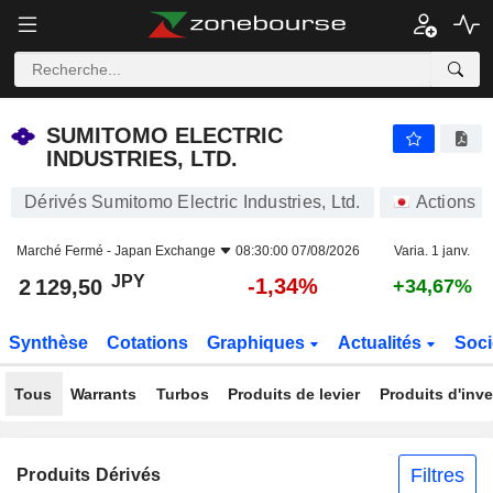
SUMITOMO ELECTRIC INDUSTRIES, LTD.
2 129,50
¥
-1,34%
SUMITOMO ELECTRIC
INDUSTRIES, LTD.
Dérivés Sumitomo Electric Industries, Ltd.
Actions
Marché Fermé -
Japan Exchange
08:30:00 07/08/2026
Varia. 1 janv.
JPY
-1,34%
2 129,50
+34,67%
Synthèse
Cotations
Graphiques
Actualités
Soci
Tous
Warrants
Turbos
Produits de levier
Produits d'inv
Filtres
Produits Dérivés