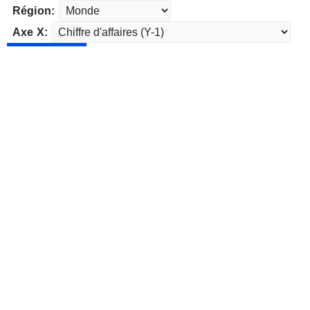
Région:
Axe X: