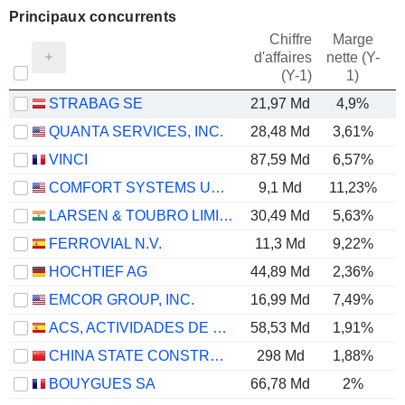
Principaux concurrents
Chiffre
Marge
d'affaires
nette (Y-
E
(Y-1)
1)
STRABAG SE
21,97 Md
4,9%
QUANTA SERVICES, INC.
28,48 Md
3,61%
VINCI
87,59 Md
6,57%
COMFORT SYSTEMS USA, INC.
9,1 Md
11,23%
LARSEN & TOUBRO LIMITED
30,49 Md
5,63%
FERROVIAL N.V.
11,3 Md
9,22%
HOCHTIEF AG
44,89 Md
2,36%
EMCOR GROUP, INC.
16,99 Md
7,49%
ACS, ACTIVIDADES DE CONSTRUCCIÓN Y SERVICIOS, S.A.
58,53 Md
1,91%
CHINA STATE CONSTRUCTION ENGINEERING CORPORATION LIMITED
298 Md
1,88%
BOUYGUES SA
66,78 Md
2%