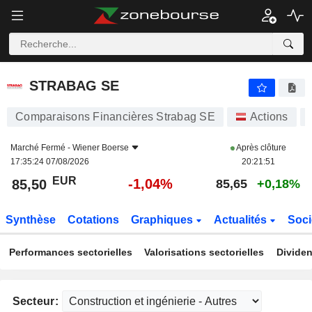
STRABAG SE
85,50
€
-1,04%
STRABAG SE
Comparaisons Financières Strabag SE
Actions
Marché Fermé -
Wiener Boerse
Après clôture
17:35:24 07/08/2026
20:21:51
EUR
-1,04%
85,50
85,65
+0,18%
Synthèse
Cotations
Graphiques
Actualités
Soci
Performances sectorielles
Valorisations sectorielles
Dividen
Secteur: