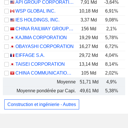
API GROUP CORPORATION
7,91 Md
-3,64%
WSP GLOBAL INC.
10,18 Md
6,91%
IES HOLDINGS, INC.
3,37 Md
9,08%
CHINA RAILWAY GROUP LIMITED
156 Md
2,1%
KAJIMA CORPORATION
19,29 Md
5,78%
OBAYASHI CORPORATION
16,27 Md
6,72%
EIFFAGE S.A.
29,72 Md
4,04%
TAISEI CORPORATION
13,14 Md
8,14%
CHINA COMMUNICATIONS CONSTRUCTION COMPANY LIMITED
105 Md
2,02%
Moyenne
51,71 Md
4,9%
Moyenne pondérée par Capi.
49,61 Md
5,38%
Construction et ingénierie - Autres