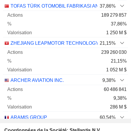
Nom
Actions
%
Valorisation
TOFAS TÜRK OTOMOBIL FABRIKASI ANONIM SIRKETI
37,86%
189 279 857
37,86%
1 250 M $
ZHEJIANG LEAPMOTOR TECHNOLOGY CO., LTD.
21,15%
239 260 030
21,15%
1 052 M $
ARCHER AVIATION INC.
9,38%
60 486 841
9,38%
286 M $
ARAMIS GROUP
60,54%
50 163 420
Coordonnées de la Société: Stellantis N.V.