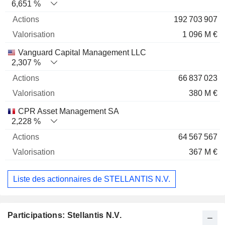
6,651 %
192 703 907
1 096 M €
Vanguard Capital Management LLC
2,307 %
66 837 023
380 M €
CPR Asset Management SA
2,228 %
64 567 567
367 M €
Liste des actionnaires de STELLANTIS N.V.
Participations: Stellantis N.V.