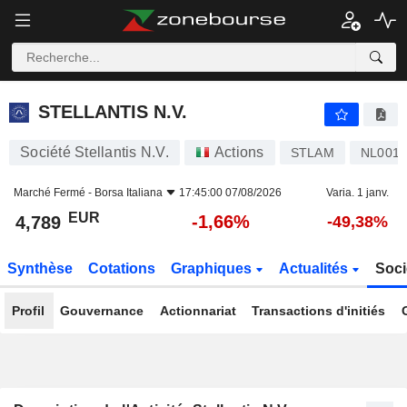
STELLANTIS N.V.
4,789
€
-1,66%
STELLANTIS N.V.
Société Stellantis N.V.
Actions
STLAM
NL001
Marché Fermé -
Borsa Italiana
17:45:00 07/08/2026
Varia. 1 janv.
EUR
-1,66%
4,789
-49,38%
Synthèse
Cotations
Graphiques
Actualités
Soci
Profil
Gouvernance
Actionnariat
Transactions d'initiés