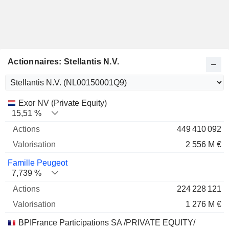
Actionnaires: Stellantis N.V.
Nom
Actions
%
Valorisation
Exor NV (Private Equity)
15,51 %
449 410 092
2 556 M €
Famille Peugeot
7,739 %
224 228 121
1 276 M €
BPIFrance Participations SA /PRIVATE EQUITY/