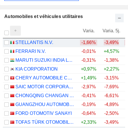
Automobiles et véhicules utilitaires
Varia.
Varia. 5j.
STELLANTIS N.V.
-1,66%
-3,49%
FERRARI N.V.
-0,01%
+4,57%
MARUTI SUZUKI INDIA LTD
-0,31%
-1,38%
+
KIA CORPORATION
+0,97%
+2,27%
+
CHERY AUTOMOBILE CO., LTD.
+1,49%
-3,15%
SAIC MOTOR CORPORATION LIMITED
-2,97%
-7,69%
CHONGQING CHANGAN AUTOMOBILE COMPANY LIMITED
-0,41%
-6,61%
GUANGZHOU AUTOMOBILE GROUP CO., LTD.
-0,19%
-4,89%
FORD OTOMOTIV SANAYI
-0,64%
-2,50%
TOFAS TÜRK OTOMOBIL FABRIKASI ANONIM SIRKETI
+2,33%
-3,49%
+