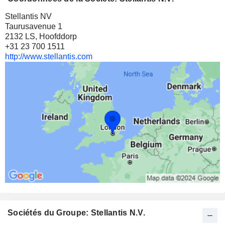
60,54%
Stellantis NV
170 M $
Taurusavenue 1
2132 LS, Hoofddorp
ARAMIS GROUP
9,47%
+31 23 700 1511
8 669 995
http://www.stellantis.com
9,47%
96 M $
VULCAN ENERGY RESOURCES LIMITED
2,59%
11 448 959
2,59%
24 M $
Sociétés du Groupe: Stellantis N.V.