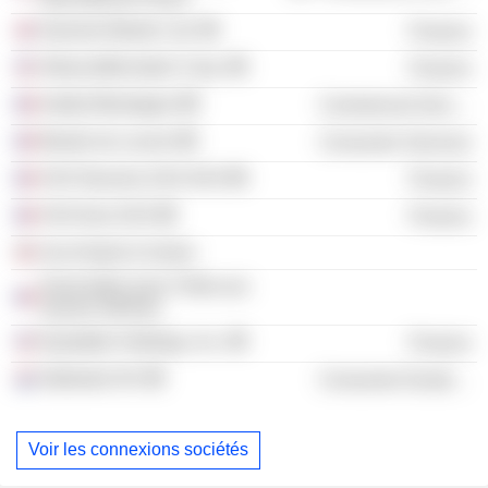
General Atlantic Ltd.
Finance
AllianceBernstein Corp.
Finance
Institut Montaigne
Commercial Services
Musée du Louvre
Consumer Services
AXA Oeuvres d'Art SAS
Finance
AXA Asia SAS
Finance
Axa Hearts In Action
Association pour l'Aide aux
Jeunes Infirmes
Equitable Holdings, Inc.
Finance
Stellantis NV
Consumer Durables
Voir les connexions sociétés