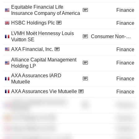
Equitable Financial Life
Finance
Insurance Company of America
HSBC Holdings Plc
Finance
LVMH Moët Hennessy Louis
Consumer Non-Durables
Vuitton SE
AXA Financial, Inc.
Finance
Alliance Capital Management
Finance
Holding LP
AXA Assurances IARD
Finance
Mutuelle
AXA Assurances Vie Mutuelle
Finance
AXA Courtage Assurance
Finance
Mutuelle
AXA Belgium SA
Finance
Argus Media Ltd.
Finance
The Equitable Cos., Inc.