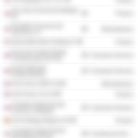
Finance
Sun Life & Provincial Holdings
Finance
Plc
Equitable Financial Life
Miscellaneous
Insurance Co.
AllianceBernstein Holding LP
Finance
École des Hautes Études
Consumer Services
Commerciales de Paris
Ecole Nationale
Consumer Services
d'Administration
AXA France IARD SA
Miscellaneous
AXA France Vie SA
Finance
Fondation Nationale des
Consumer Services
Sciences Politiques
AXA Holdings Belgium SA
Finance
Carnegie Endowment for
Commercial Services
International Peace