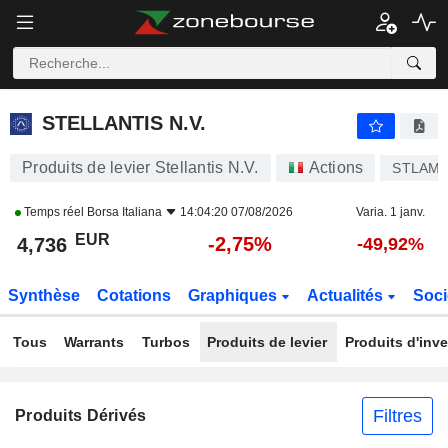
STELLANTIS N.V.
4,736
€
-2,75%
STELLANTIS N.V.
Produits de levier Stellantis N.V.
Actions
STLAM
Temps réel
Borsa Italiana
14:04:20 07/08/2026
Varia. 1 janv.
EUR
-2,75%
4,736
-49,92%
Synthèse
Cotations
Graphiques
Actualités
Soci
Tous
Warrants
Turbos
Produits de levier
Produits d'inv
Filtres
Produits Dérivés