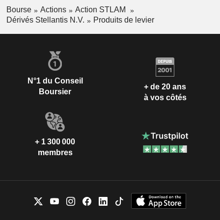
Bourse
Actions
Action STLAM
Dérivés Stellantis N.V.
Produits de levier
N°1 du Conseil
+ de 20 ans
Boursier
à vos côtés
+ 1 300 000
membres