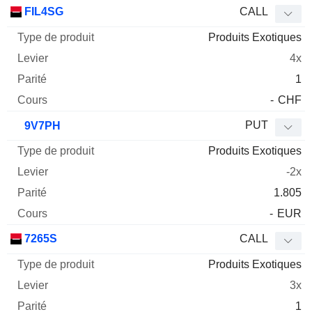
Type
FIL4SG
CALL
de
Produits Exotiques
Mnemo
Type
produit
Levier
Parité
Cours
4x
1
-
CHF
PUT
9V7PH
Produits Exotiques
-2x
1.805
-
EUR
7265S
CALL
Produits Exotiques
3x
1