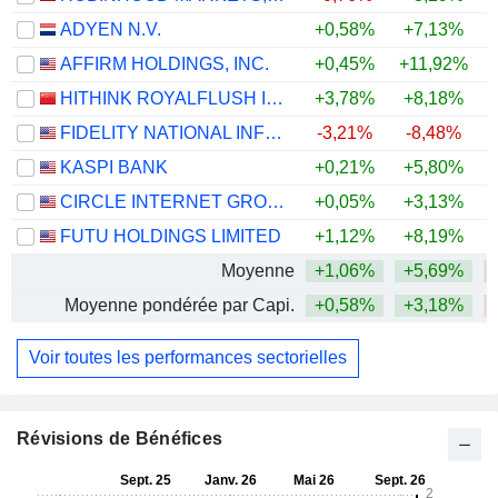
ADYEN N.V.
+0,58%
+7,13%
AFFIRM HOLDINGS, INC.
+0,45%
+11,92%
HITHINK ROYALFLUSH INFORMATION NETWORK CO., LTD.
+3,78%
+8,18%
+
FIDELITY NATIONAL INFORMATION SERVICES, INC.
-3,21%
-8,48%
KASPI BANK
+0,21%
+5,80%
CIRCLE INTERNET GROUP, INC.
+0,05%
+3,13%
FUTU HOLDINGS LIMITED
+1,12%
+8,19%
Moyenne
+1,06%
+5,69%
Moyenne pondérée par Capi.
+0,58%
+3,18%
Voir toutes les performances sectorielles
Révisions de Bénéfices