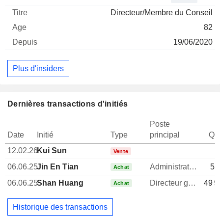
Directeur/Membre du Conseil
82
19/06/2020
Plus d'insiders
Dernières transactions d'initiés
Poste
Date
Initié
Type
principal
Qua
12.02.26
Kui Sun
Vente
06.06.25
Jin En Tian
Administrateur
55
Achat
06.06.25
Shan Huang
Directeur general
49 9
Achat
Historique des transactions