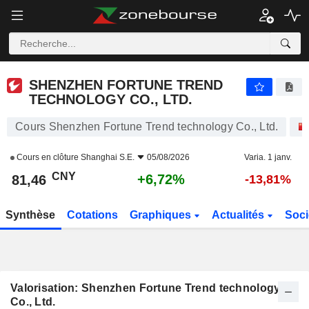
SHENZHEN FORTUNE TREND TECHNOLOGY CO., LTD.
81,46
¥
+6,72%
SHENZHEN FORTUNE TREND
TECHNOLOGY CO., LTD.
Cours Shenzhen Fortune Trend technology Co., Ltd.
Cours en clôture
Shanghai S.E.
05/08/2026
Varia. 1 janv.
CNY
+6,72%
81,46
-13,81%
Synthèse
Cotations
Graphiques
Actualités
Soci
Valorisation: Shenzhen Fortune Trend technology
Co., Ltd.