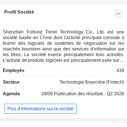
Profil Société
Shenzhen Fortune Trend Technology Co., Ltd. est une
société basée en Chine dont l'activité principale consiste à
fournir des logiciels de systèmes de négociation sur les
marchés boursiers ainsi que des services d'information sur
les titres. La société exerce principalement trois activités.
L'activité de produits logiciels est principalement axée sur la
recherche et le développement de systèmes d'analyse de
Employés
439
marché, de systèmes de négociation de titres, de systèmes
de services intelligents et autres. L'activité de services de
Secteur
Technologie financière (Fintech)
maintenance est principalement axée sur la fourniture de
services de maintenance et de mises à jour logicielles
Agenda
28/08
Publication des résultats - Q2 2026
courantes, d'assistance d'urgence, de visites de suivi non
programmées, de conseil technique, de formation technique
et d'autres services. L'activité de services d'information sur
Plus d'informations sur la société
les titres est principalement axée sur la fourniture de
services d'information boursière agréés et de services de
données financières. La société exerce ses activités sur les