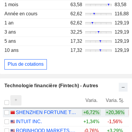
1 mois
63,58
83,58
Année en cours
62,62
116,88
1 an
62,62
129,19
3 ans
32,25
129,19
5 ans
17,32
129,19
10 ans
17,32
129,19
Plus de cotations
Technologie financière (Fintech) - Autres
Varia.
Varia. 5j.
SHENZHEN FORTUNE TREND TECHNOLOGY CO., LTD.
+6,72%
+20,36%
INTUIT INC.
+1,34%
-1,56%
ROBINHOOD MARKETS, INC.
-0,76%
+3,29%