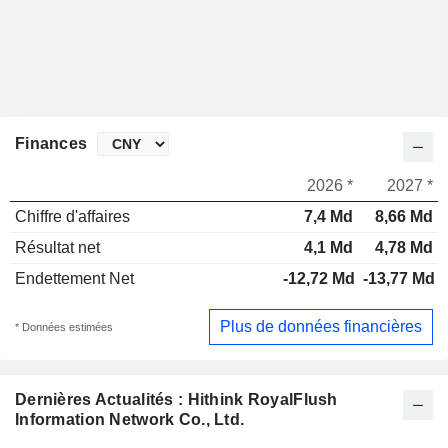
Finances
2026 *
2027 *
Chiffre d'affaires
7,4 Md
8,66 Md
Résultat net
4,1 Md
4,78 Md
Endettement Net
-12,72 Md
-13,77 Md
Plus de données financières
* Données estimées
Dernières Actualités : Hithink RoyalFlush
Information Network Co., Ltd.