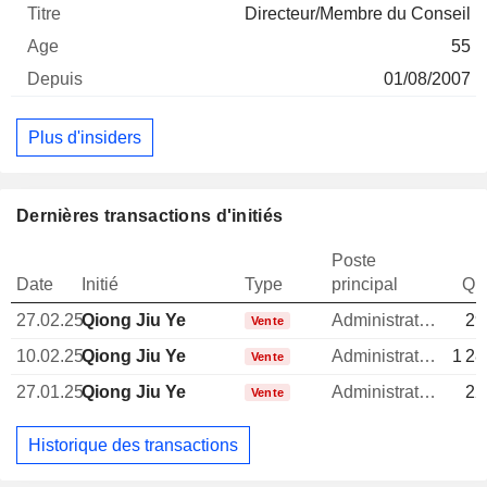
Directeur/Membre du Conseil
55
01/08/2007
Plus d'insiders
Dernières transactions d'initiés
Poste
Date
Initié
Type
principal
Qua
27.02.25
Qiong Jiu Ye
Administrateur
29
Vente
10.02.25
Qiong Jiu Ye
Administrateur
1 28
Vente
27.01.25
Qiong Jiu Ye
Administrateur
22
Vente
Historique des transactions