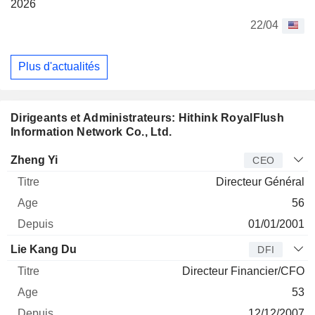
2026
22/04
Plus d'actualités
Dirigeants et Administrateurs: Hithink RoyalFlush
Information Network Co., Ltd.
Dirigeant
Titre
Age
Depuis
Zheng Yi
CEO
Directeur Général
56
01/01/2001
Lie Kang Du
DFI
Directeur Financier/CFO
53
12/12/2007