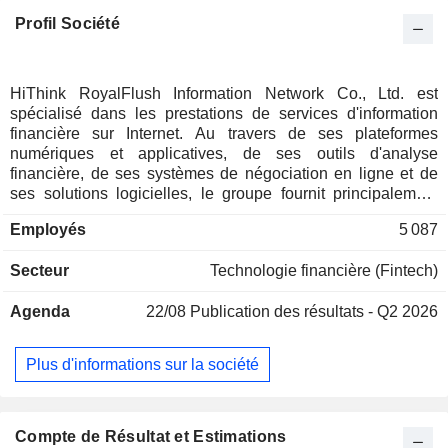
Profil Société
HiThink RoyalFlush Information Network Co., Ltd. est
spécialisé dans les prestations de services d'information
financière sur Internet. Au travers de ses plateformes
numériques et applicatives, de ses outils d'analyse
financière, de ses systèmes de négociation en ligne et de
ses solutions logicielles, le groupe fournit principalement
des actualités financières, des données de marchés, des
Employés
5 087
informations analytiques sur les données de marchés, etc. à
destination des clients institutionnels, des entreprises, des
Secteur
Technologie financière (Fintech)
opérateurs financiers, des investisseurs privés, du
gouvernement et des particuliers.
Agenda
22/08
Publication des résultats - Q2 2026
Plus d'informations sur la société
Compte de Résultat et Estimations