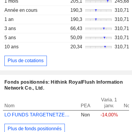
1 mois
205,1
245,68
Année en cours
190,3
310,71
1 an
190,3
310,71
3 ans
66,43
310,71
5 ans
50,09
310,71
10 ans
20,34
310,71
Plus de cotations
Fonds positionnés: Hithink RoyalFlush Information
Network Co., Ltd.
Varia. 1
Nom
PEA
janv.
Not
LO FUNDS TARGETNETZERO EM EQ USD MA
Non
-14,00%
Plus de fonds positionnés