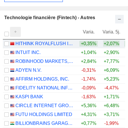
Technologie financière (Fintech) - Autres
Varia.
Varia. 5j.
HITHINK ROYALFLUSH INFORMATION NETWORK CO., LTD.
+0,35%
+2,07%
+
INTUIT INC.
+1,04%
+2,90%
ROBINHOOD MARKETS, INC.
+2,84%
+7,77%
ADYEN N.V.
-0,31%
+6,09%
AFFIRM HOLDINGS, INC.
-1,74%
+5,23%
FIDELITY NATIONAL INFORMATION SERVICES, INC.
-0,09%
-4,47%
KASPI BANK
-1,63%
+1,71%
CIRCLE INTERNET GROUP, INC.
+5,36%
+6,48%
FUTU HOLDINGS LIMITED
+4,31%
+3,71%
BILLIONBRAINS GARAGE VENTURES LIMITED
+0,77%
-1,99%