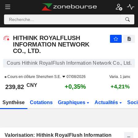
HITHINK ROYALFLUSH INFORMATION NETWORK CO., LTD.
239,82
¥
+0,35%
HITHINK ROYALFLUSH
INFORMATION NETWORK
CO., LTD.
Cours Hithink RoyalFlush Information Network Co., Ltd.
Cours en clôture
Shenzhen S.E.
07/08/2026
Varia. 1 janv.
CNY
+0,35%
239,82
+4,21%
Synthèse
Cotations
Graphiques
Actualités
Soci
Valorisation: Hithink RoyalFlush Information