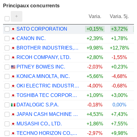
Principaux concurrents
V
Varia.
Varia. 5j.
SATO CORPORATION
+0,15%
+3,72%
CANON INC.
+2,39%
+1,78%
BROTHER INDUSTRIES, LTD.
+9,98%
+12,78%
+
RICOH COMPANY, LTD.
+2,80%
-1,55%
+
PITNEY BOWES INC.
-2,03%
+0,23%
KONICA MINOLTA, INC.
+5,66%
-4,68%
+
OKI ELECTRIC INDUSTRY CO., LTD.
-4,00%
-0,68%
TOSHIBA TEC CORPORATION
+1,09%
+3,00%
+
DATALOGIC S.P.A.
-0,18%
0,00%
JAPAN CASH MACHINE CO., LTD.
+4,53%
+7,43%
+
MUSASHI CO., LTD.
+1,86%
+7,55%
TECHNO HORIZON CO.,LTD.
-2,97%
+9,98%