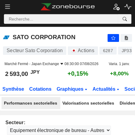
SATO CORPORATION
2 593,00
¥
+0,15%
SATO CORPORATION
Secteur Sato Corporation
Actions
6287
JP332
Marché Fermé -
Japan Exchange
08:30:00 07/08/2026
Varia. 1 janv.
JPY
+0,15%
2 593,00
+8,00%
Synthèse
Cotations
Graphiques
Actualités
Soci
Performances sectorielles
Valorisations sectorielles
Dividen
Secteur: