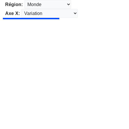
Région:
Axe X: