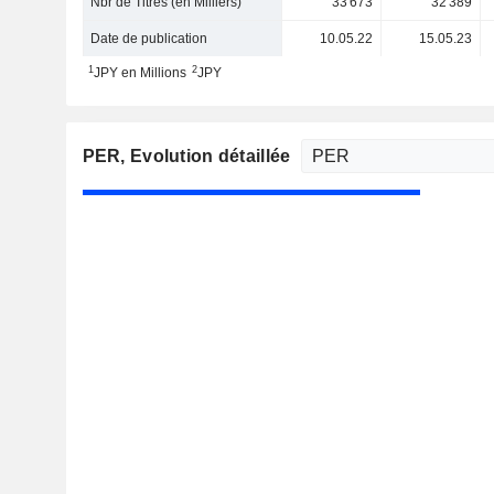
Nbr de Titres (en Milliers)
33 673
32 389
Date de publication
10.05.22
15.05.23
1
2
JPY en Millions
JPY
PER
, Evolution détaillée