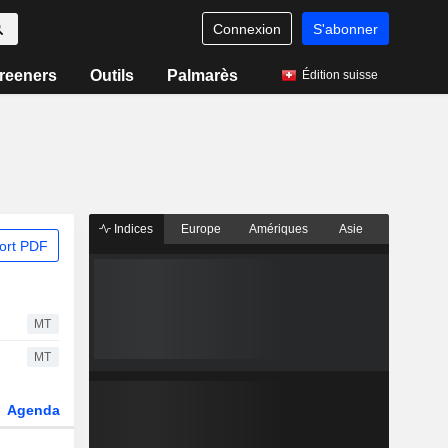
Connexion
S'abonner
reeners
Outils
Palmarès
Édition suisse
Indices
Europe
Amériques
Asie
ort PDF
MT
MT
Agenda
Secteur
Dérivés
Fonds et ETFs