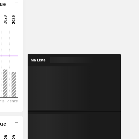
que
6,04x
15x
6,68%
94
3,63%
274,4
Ma Liste
34,3%
177 200
19 591
13 912
8 910
-
que
2 589,00