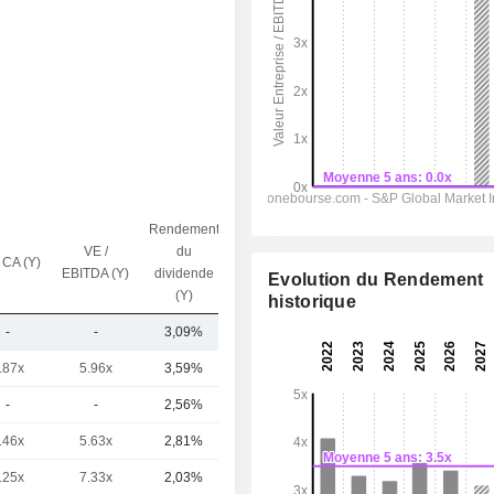
Rendement
VE /
du
 CA (Y)
Capi.($)
EBITDA (Y)
dividende
Evolution du Rendement
(Y)
historique
-
-
3,09%
531 M
.87x
5.96x
3,59%
24,27 Md
-
-
2,56%
6,51 Md
.46x
5.63x
2,81%
5,6 Md
.25x
7.33x
2,03%
2,46 Md