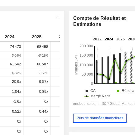
Compte de Résultat et
Estimations
2024
2025
2026
2027
2028
74 473
68 498
72 462
84 051
-
5,04%
-8,02%
5,79%
15,99%
-
61 542
60 507
61 415
84 051
84 051
-4,58%
-1,68%
1,5%
36,86%
0%
20,9x
9,57x
14,2x
11,2x
10,4x
1,04x
0,89x
0,85x
0,92x
0,89x
-1,6x
0x
-0,5x
0,2x
1,23x
0,52x
0,44x
0,44x
0,5x
0,49x
Plus de données financières
0x
0x
0x
0,5x
0,49x
0x
0x
0x
4,64x
4,41x