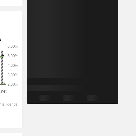
2029
-
-
84 051
0%
9,43x
0,82x
0,96x
0,47x
0,47x
4,29x