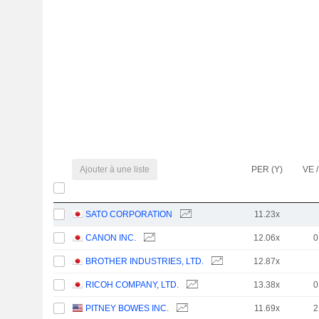
Ajouter à une liste
PER (Y)
VE /
SATO CORPORATION
11.23x
CANON INC.
12.06x
0
BROTHER INDUSTRIES, LTD.
12.87x
RICOH COMPANY, LTD.
13.38x
0
PITNEY BOWES INC.
11.69x
2