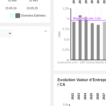
32 408
32 463
32 465
32 465
-
15.05.24
15.05.25
15.05.26
-
-
Données Estimées
Evolution Valeur d'Entrep
/ CA