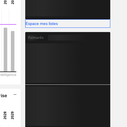
-
-
Espace mes listes
Palmarès
rise