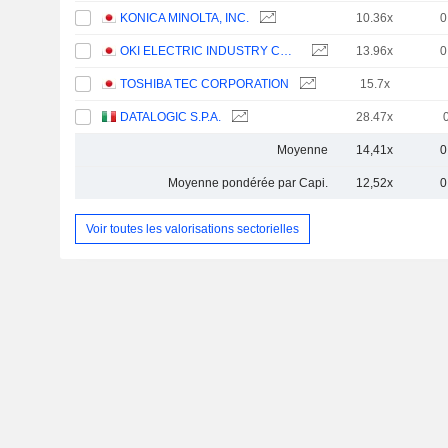
KONICA MINOLTA, INC.
10.36x
0
OKI ELECTRIC INDUSTRY CO., LTD.
13.96x
0
TOSHIBA TEC CORPORATION
15.7x
DATALOGIC S.P.A.
28.47x
Moyenne
14,41x
0
Moyenne pondérée par Capi.
12,52x
0
Voir toutes les valorisations sectorielles