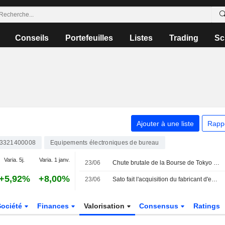
Conseils
Portefeuilles
Listes
Trading
Sc
Ajouter à une liste
Rapp
3321400008
Equipements électroniques de bureau
Varia. 5j.
Varia. 1 janv.
23/06
Chute brutale de la Bourse de Tokyo : les investisseurs redoutent de nouvelles hausses de taux de la Fed
+5,92%
+8,00%
23/06
Sato fait l'acquisition du fabricant d'emballages souples Hiranoya Bussan
Société
Finances
Valorisation
Consensus
Ratings