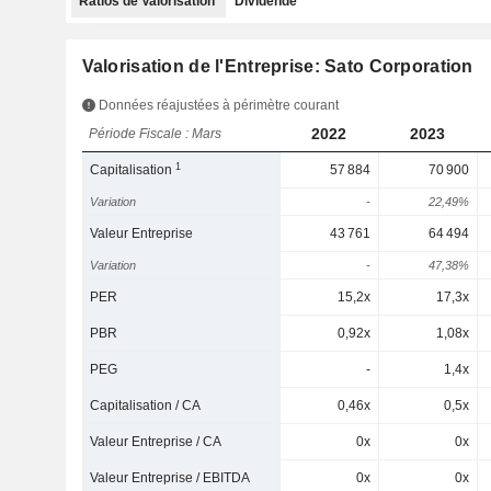
Ratios de Valorisation
Dividende
Valorisation de l'Entreprise: Sato Corporation
Données réajustées à périmètre courant
2022
2023
Période Fiscale : Mars
1
Capitalisation
57 884
70 900
Variation
-
22,49%
Valeur Entreprise
43 761
64 494
Variation
-
47,38%
PER
15,2x
17,3x
PBR
0,92x
1,08x
PEG
-
1,4x
Capitalisation / CA
0,46x
0,5x
Valeur Entreprise / CA
0x
0x
Valeur Entreprise / EBITDA
0x
0x