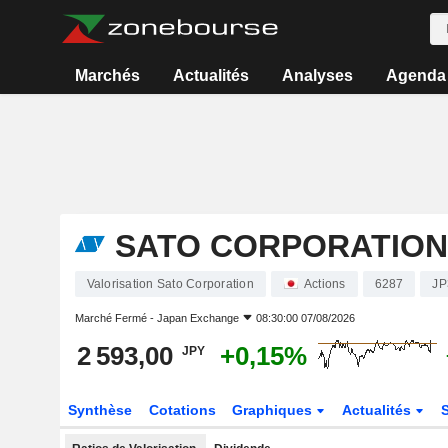
Marchés
Actualités
Analyses
Agenda
SATO CORPORATION
Valorisation Sato Corporation
Actions
6287
JP
Marché Fermé -
Japan Exchange
08:30:00 07/08/2026
2 593,00
+0,15%
JPY
Synthèse
Cotations
Graphiques
Actualités