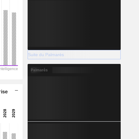
Suite du Palmarès
Palmarès
rise