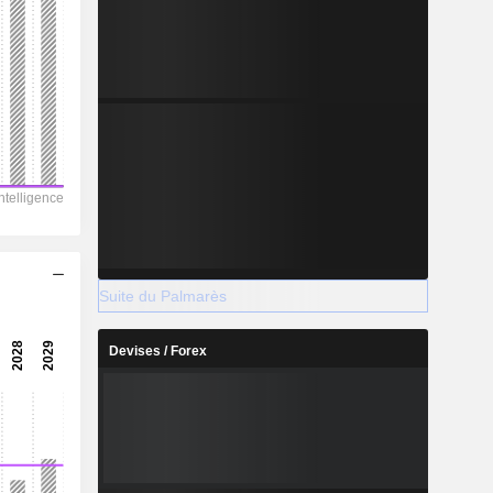
Suite du Palmarès
Devises / Forex