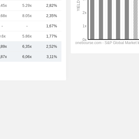
.45x
5.29x
2,82%
1,95 Md
.68x
8.05x
2,35%
1,57 Md
-
-
1,67%
1,08 Md
0.6x
5.86x
1,77%
343 M
,89x
6,35x
2,52%
4,92 Md
,87x
6,06x
3,11%