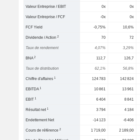
Valeur Entreprise / EBIT
0x
0x
Valeur Entreprise / FCF
-0x
0x
FCF Yield
-0,75%
10,6%
2
Dividende / Action
70
72
Taux de rendement
4,07%
3,29%
2
BNA
112,7
126,7
Taux de distribution
62,1%
56,8%
1
Chiffre d'affaires
124 783
142 824
1
EBITDA
10 861
13 961
1
EBIT
6 404
8 841
1
Résultat net
3 794
4 184
Endettement Net
-14 123
-6 406
2
Cours de référence
1 719,00
2 189,00