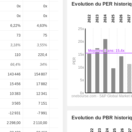
Evolution du PER histori
0x
0x
0x
6,93x
6,48x
0x
0x
0x
9,95x
16,6x
6,22%
4,63%
6,08%
10,1%
6,01%
73
75
76
80
82,33
3,18%
3,55%
3,41%
3,09%
3,18%
110
220,4
156,7
230,4
249,9
66,4%
34%
48,5%
34,7%
32,9%
143 446
154 807
163 434
169 100
170 467
15 456
17 882
17 028
18 104
19 067
10 383
12 341
11 041
12 124
12 972
3 565
7 151
5 086
7 482
8 113
-12 931
-7 991
-11 047
-
-
Evolution du PBR histori
2 298,00
2 110,00
2 232,00
2 589,00
2 589,00