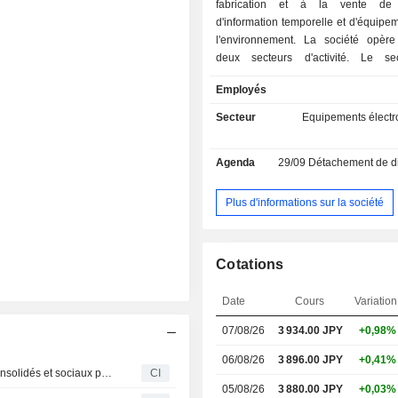
fabrication et à la vente de
d'information temporelle et d'équipem
l'environnement. La société opère
deux secteurs d'activité. Le se
systèmes d'information temporelle e
Employés
dans la fabrication, la vente et l'
d'équipements de systèmes d'inf
Secteur
Equipements électr
principalement des systèmes d'infor
l'emploi et des systèmes de 
Agenda
29/09
Détachement de dividen
d'équipements de gestion d
principalement des horloges,
d'équipements de systèmes de stat
Plus d'informations sur la société
ainsi que la gestion de l'exploitatio
de stationnement, le développement 
logiciels et autres. Le segment de
Cotations
liés à l'environnement fou
dépoussiéreurs, des systèmes de
Date
Cours
Variation
pneumatique de poudres et de gra
systèmes d'élimination des gaz toxiq
07/08/26
3 934.00
JPY
+0,98%
température, des équipements de 
d'eau électrolysée et des équip
06/08/26
3 896.00 JPY
+0,41%
Amano Corporation publie ses prévisions de résultats consolidés et sociaux pour le premier semestre et l'exercice clos au 31 mars 2027
CI
nettoyage. Ce segment fournit éga
05/08/26
3 880.00 JPY
+0,03%
services sociaux, des services