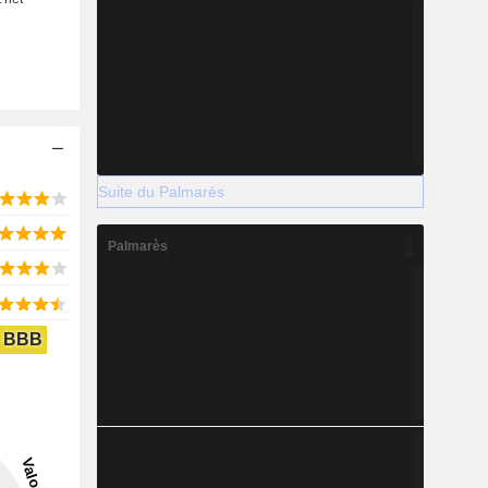
Suite du Palmarès
Palmarès
BBB