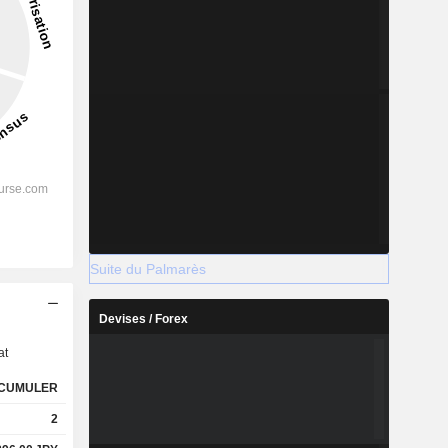
Suite du Palmarès
s
Devises / Forex
at
CUMULER
2