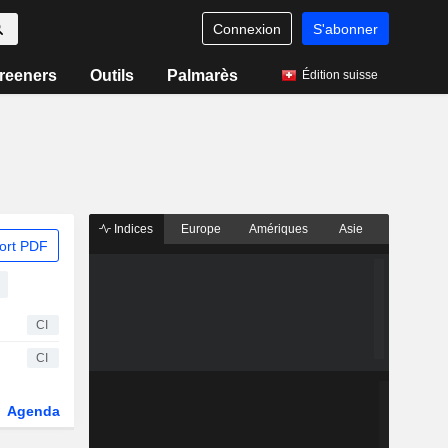
Connexion
S'abonner
reeners
Outils
Palmarès
Édition suisse
Indices
Europe
Amériques
Asie
ort PDF
CI
CI
Agenda
Secteur
Dérivés
Fonds et ETFs