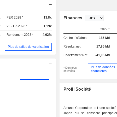
x
PER 2028 *
13,8x
Finances
x
VE / CA 2028 *
1,19x
2027 *
%
Rendement 2028 *
4,62%
Chiffre d'affaires
186 Md
Résultat net
17,85 Md
Plus de ratios de valorisation
Endettement Net
-41,03 Md
Plus de données
* Données
estimées
financières
Profil Société
Amano Corporation est une sociét
Japon qui se consacre principal