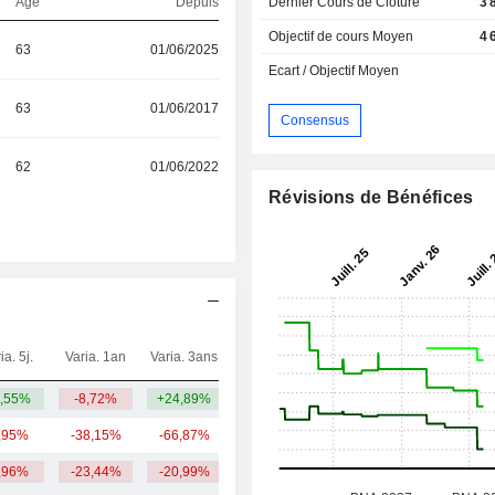
Age
Depuis
Dernier Cours de Cloture
3 
Objectif de cours Moyen
4 
63
01/06/2025
Ecart / Objectif Moyen
63
01/06/2017
Consensus
62
01/06/2022
Révisions de Bénéfices
ia. 5j.
Varia. 1an
Varia. 3ans
Capi.($)
,55%
-8,72%
+24,89%
1,7 Md
,95%
-38,15%
-66,87%
193 M
,96%
-23,44%
-20,99%
948,19 M