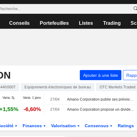
Conseils
Portefeuilles
Listes
Trading
Sc
ON
Ajouter à une liste
Rapp
24400007
Equipements électroniques de bureau
OTC Markets Traded
Varia. 5j.
Varia. 1 janv.
27/04
Amano Corporation publie ses prévisions de résultats consolidés et sociaux pour le premier semestre et l'exercice clos au 31 mars 2027
+1,55%
-6,60%
27/04
Amano Corporation propose un dividende pour l'exercice clos le 31 mars 2026, payable le 30 juin 2026 ; communique ses prévisions de dividende pour le deuxième trimestre et l'exercice se terminant le 31 mars 2027 ; et annonce une modification de sa politique de rémunération des actionnaires
Société
Finances
Valorisation
Consensus
Ratings