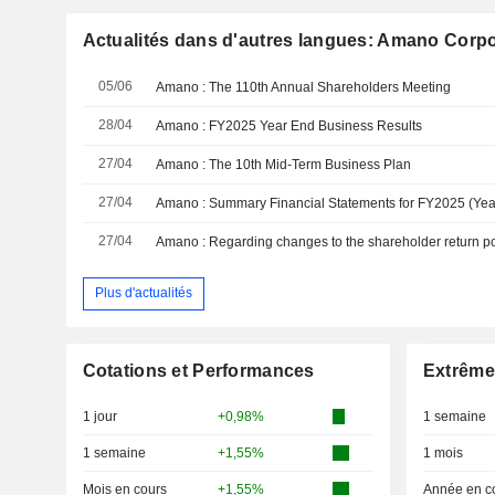
Actualités dans d'autres langues: Amano Corpo
05/06
Amano : The 110th Annual Shareholders Meeting
28/04
Amano : FY2025 Year End Business Results
27/04
Amano : The 10th Mid-Term Business Plan
27/04
27/04
Plus d'actualités
Cotations et Performances
Extrême
1 jour
+0,98%
1 semaine
1 semaine
+1,55%
1 mois
Mois en cours
+1,55%
Année en c