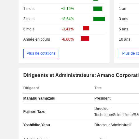
1 mois
+5,19%
1 an
3 mois
+8,64%
3 ans
6 mois
-3,41%
5 ans
Année en cours
-6,60%
10 ans
Plus de cotations
Plus de c
Dirigeants et Administrateurs: Amano Corporat
Dirigeant
Titre
Manabu Yamazaki
President
Directeur
Fujinori Tazo
Technique/Scientifique/R
Yoshihiko Yasu
Directeur Administratif