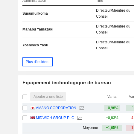
Administrateur
Titre
Directeur/Membre du
Susumu Ikoma
Conseil
Directeur/Membre du
Manabu Yamazaki
Conseil
Directeur/Membre du
Yoshihiko Yasu
Conseil
Plus d'insiders
Equipement technologique de bureau
Ajouter à une liste
Varia.
Var
AMANO CORPORATION
+0,98%
+1
MIDWICH GROUP PLC
+0,83%
-4
Moyenne
+1,65%
-1