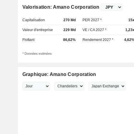
Valorisation: Amano Corporation
Capitalisation
270 Md
PER 2027 *
15
Valeur d'entreprise
229 Md
VE / CA 2027 *
1,23
Flottant
86,62%
Rendement 2027 *
4,62
* Données estimées
Graphique: Amano Corporation