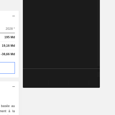
2028 *
195 Md
19,16 Md
-38,66 Md
é basée au
ement à la