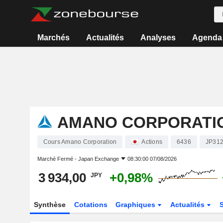
Marchés
Actualités
Analyses
Agenda
AMANO CORPORATI
Cours Amano Corporation
Actions
6436
JP31
Marché Fermé -
Japan Exchange
08:30:00 07/08/2026
3 934,00
+0,98%
JPY
Synthèse
Cotations
Graphiques
Actualités