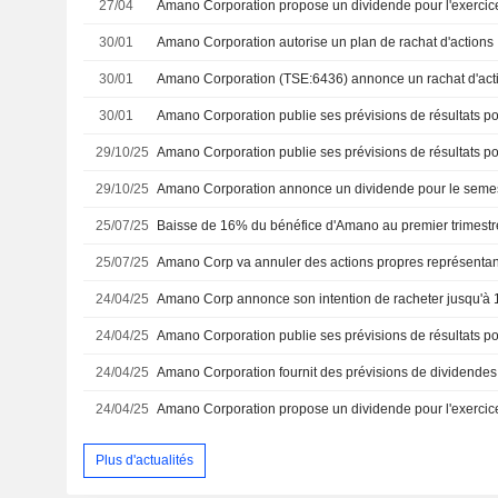
27/04
30/01
Amano Corporation autorise un plan de rachat d'actions
30/01
30/01
29/10/25
29/10/25
25/07/25
Baisse de 16% du bénéfice d'Amano au premier trimestre
25/07/25
24/04/25
24/04/25
24/04/25
24/04/25
Plus d'actualités