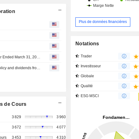
ration
Plus de données financières
Notations
Trader
Amano : Summary Financial Statements for FY2025 (Year Ended March 31, 2026)
Investisseur
Amano : Regarding changes to the shareholder return policy and dividends from retained earnings
Globale
Qualité
ESG MSCI
s de Cours
3 829
3 960
3 672
4 077
ours
3 453
4 310