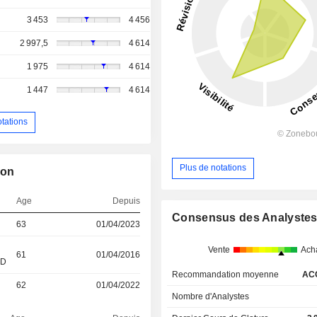
3 453
4 456
2 997,5
4 614
1 975
4 614
1 447
4 614
otations
Plus de notations
ion
Age
Depuis
Consensus des Analyste
63
01/04/2023
Vente
Ach
61
01/04/2016
&D
Recommandation moyenne
AC
62
01/04/2022
Nombre d'Analystes