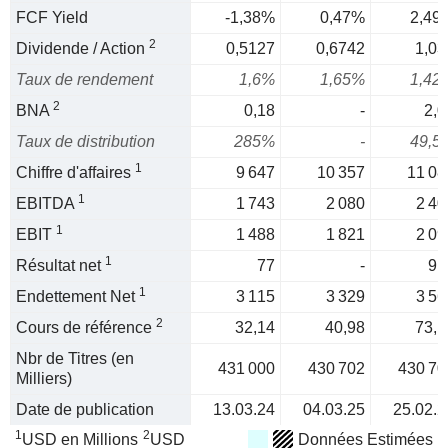
FCF Yield
-1,38%
0,47%
2,49
2
Dividende / Action
0,5127
0,6742
1,03
Taux de rendement
1,6%
1,65%
1,42
2
BNA
0,18
-
2,0
Taux de distribution
285%
-
49,5
1
Chiffre d'affaires
9 647
10 357
11 08
1
EBITDA
1 743
2 080
2 40
1
EBIT
1 488
1 821
2 09
1
Résultat net
77
-
91
1
Endettement Net
3 115
3 329
3 56
2
Cours de référence
32,14
40,98
73,1
Nbr de Titres (en
431 000
430 702
430 70
Milliers)
Date de publication
13.03.24
04.03.25
25.02.2
1
2
USD en Millions
USD
Données Estimées