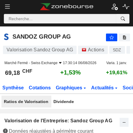
SANDOZ GROUP AG
69,18
CHF
+1,53%
SANDOZ GROUP AG
Valorisation Sandoz Group AG
Actions
SDZ
C
Marché Fermé -
Swiss Exchange
17:30:14 06/08/2026
Varia. 1 janv.
CHF
+1,53%
69,18
+19,61%
Synthèse
Cotations
Graphiques
Actualités
Soci
Ratios de Valorisation
Dividende
Valorisation de l'Entreprise: Sandoz Group AG
Données réajustées à périmètre courant