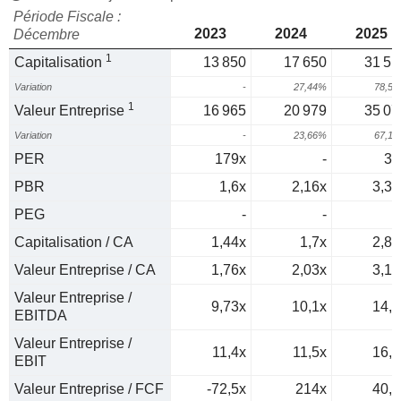
Période Fiscale :
2023
2024
2025
Décembre
1
Capitalisation
13 850
17 650
31 51
Variation
-
27,44%
78,5
1
Valeur Entreprise
16 965
20 979
35 07
Variation
-
23,66%
67,1
PER
179x
-
35
PBR
1,6x
2,16x
3,37
PEG
-
-
Capitalisation / CA
1,44x
1,7x
2,84
Valeur Entreprise / CA
1,76x
2,03x
3,16
Valeur Entreprise /
9,73x
10,1x
14,6
EBITDA
Valeur Entreprise /
11,4x
11,5x
16,7
EBIT
Valeur Entreprise / FCF
-72,5x
214x
40,1