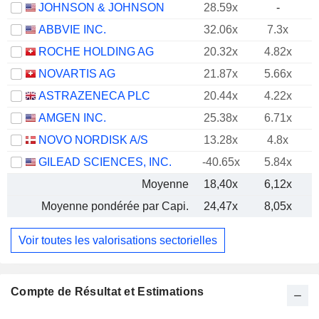
JOHNSON & JOHNSON
28.59x
-
ABBVIE INC.
32.06x
7.3x
ROCHE HOLDING AG
20.32x
4.82x
NOVARTIS AG
21.87x
5.66x
ASTRAZENECA PLC
20.44x
4.22x
AMGEN INC.
25.38x
6.71x
NOVO NORDISK A/S
13.28x
4.8x
GILEAD SCIENCES, INC.
-40.65x
5.84x
Moyenne
18,40x
6,12x
Moyenne pondérée par Capi.
24,47x
8,05x
Voir toutes les valorisations sectorielles
Compte de Résultat et Estimations