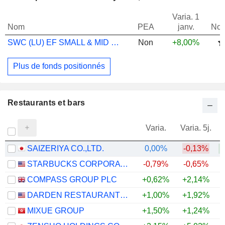
Varia. 1
Nom
PEA
janv.
Not
SWC (LU) EF SMALL & MID CAPS JPN DT
Non
+8,00%
Plus de fonds positionnés
Restaurants et bars
Varia.
Varia. 5j.
SAIZERIYA CO.,LTD.
0,00%
-0,13%
+
STARBUCKS CORPORATION
-0,79%
-0,65%
+
COMPASS GROUP PLC
+0,62%
+2,14%
DARDEN RESTAURANTS, INC.
+1,00%
+1,92%
MIXUE GROUP
+1,50%
+1,24%