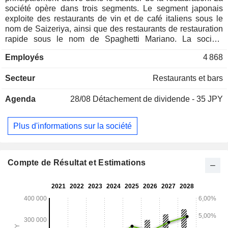
société opère dans trois segments. Le segment japonais
exploite des restaurants de vin et de café italiens sous le
nom de Saizeriya, ainsi que des restaurants de restauration
rapide sous le nom de Spaghetti Mariano. La société
fabrique et distribue des ingrédients alimentaires dans des
Employés
4 868
usines nationales. Le segment australien est engagé dans
la fabrication d'ingrédients alimentaires. Le segment Asie
Secteur
Restaurants et bars
exploite des restaurants sous le nom de Saizeriya à
Shanghai, Guangzhou, Pékin, Hongkong et Singapour.
Agenda
28/08
Détachement de dividende - 35 JPY
Plus d'informations sur la société
Compte de Résultat et Estimations