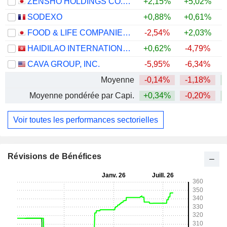
ZENSHO HOLDINGS CO., LTD.
+2,15%
+5,02%
+
SODEXO
+0,88%
+0,61%
FOOD & LIFE COMPANIES LTD.
-2,54%
+2,03%
+
HAIDILAO INTERNATIONAL HOLDING LTD.
+0,62%
-4,79%
CAVA GROUP, INC.
-5,95%
-6,34%
Moyenne
-0,14%
-1,18%
Moyenne pondérée par Capi.
+0,34%
-0,20%
Voir toutes les performances sectorielles
Révisions de Bénéfices