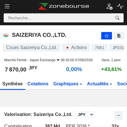
SAIZERIYA CO.,LTD.
7 870,00
¥
0,00%
SAIZERIYA CO.,LTD.
Cours Saizeriya Co.,Ltd.
Actions
7581
JP3310
Marché Fermé -
Japan Exchange
08:30:00 07/08/2026
Varia. 1 janv.
JPY
0,00%
7 870,00
+43,61%
Synthèse
Cotations
Graphiques
Actualités
Soci
Valorisation: Saizeriya Co.,Ltd.
Capitalisation
387 Md
PER 2026 *
32x