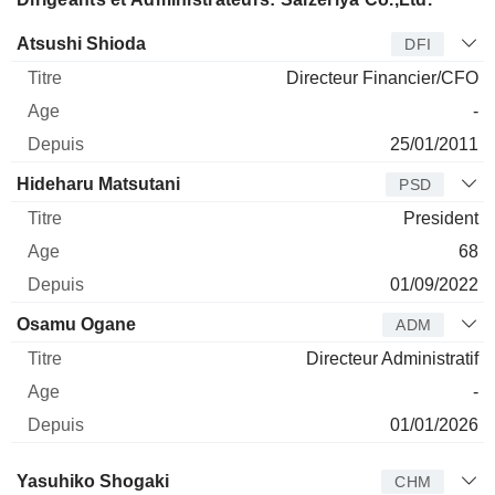
Dirigeant
Titre
Age
Depuis
Atsushi Shioda
DFI
Directeur Financier/CFO
-
25/01/2011
Hideharu Matsutani
PSD
President
68
01/09/2022
Osamu Ogane
ADM
Directeur Administratif
-
01/01/2026
Administrateur
Titre
Age
Depuis
Yasuhiko Shogaki
CHM