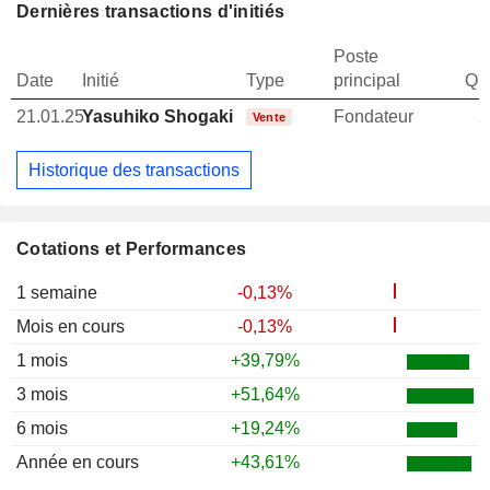
Dernières transactions d'initiés
Poste
Date
Initié
Type
principal
Qua
21.01.25
Yasuhiko Shogaki
Fondateur
2
Vente
Historique des transactions
Cotations et Performances
1 semaine
-0,13%
Mois en cours
-0,13%
1 mois
+39,79%
3 mois
+51,64%
6 mois
+19,24%
Année en cours
+43,61%