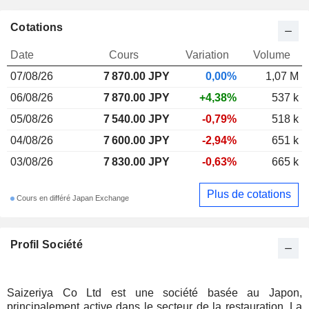
Cotations
Date
Cours
Variation
Volume
07/08/26
7 870.00
JPY
0,00%
1,07 M
06/08/26
7 870.00 JPY
+4,38%
537 k
05/08/26
7 540.00 JPY
-0,79%
518 k
04/08/26
7 600.00 JPY
-2,94%
651 k
03/08/26
7 830.00 JPY
-0,63%
665 k
Plus de cotations
Cours en différé Japan Exchange
Profil Société
Saizeriya Co Ltd est une société basée au Japon,
principalement active dans le secteur de la restauration. La