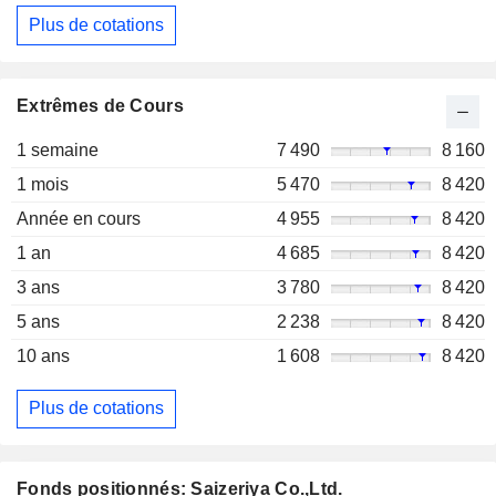
Plus de cotations
Extrêmes de Cours
1 semaine
7 490
8 160
1 mois
5 470
8 420
Année en cours
4 955
8 420
1 an
4 685
8 420
3 ans
3 780
8 420
5 ans
2 238
8 420
10 ans
1 608
8 420
Plus de cotations
Fonds positionnés: Saizeriya Co.,Ltd.