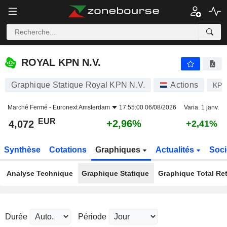
ROYAL KPN N.V.
4,072
€
+2,96%
ROYAL KPN N.V.
Graphique Statique Royal KPN N.V.
Actions
KP
Marché Fermé -
Euronext Amsterdam
17:55:00 06/08/2026
Varia. 1 janv.
EUR
+2,96%
4,072
+2,41%
Synthèse
Cotations
Graphiques
Actualités
Soci
Analyse Technique
Graphique Statique
Graphique Total Re
Durée
Période