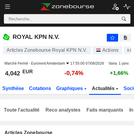
ROYAL KPN N.V.
4,042
€
-0,74%
ROYAL KPN N.V.
Articles Zonebourse Royal KPN N.V.
Actions
KP
Marché Fermé -
Euronext Amsterdam
17:55:00 07/08/2026
Varia. 1 janv.
EUR
-0,74%
4,042
+1,66%
Synthèse
Cotations
Graphiques
Actualités
Soci
Toute l'actualité
Reco analystes
Faits marquants
In
Articles Zonebourse