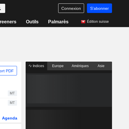
Connexion
S'abonner
reeners
Outils
Palmarès
Édition suisse
Indices
Europe
Amériques
Asie
ort PDF
MT
MT
Agenda
Secteur
Dérivés
Fonds et ETFs