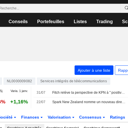
Conseils
Portefeuilles
Listes
Trading
Sc
Ajouter à une liste
Rapp
NL0000009082
Services intégrés de télécommunications
5j.
Varia. 1 janv.
31/07
Fitch relève la perspective de KPN à " positive » et confirme ses notes
6%
+1,16%
22/07
Spark New Zealand nomme un nouveau directeur de l'exploitation
Société
Finances
Valorisation
Consensus
Ratings