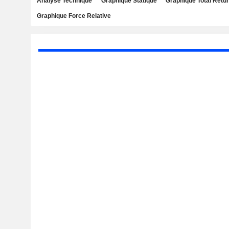
Analyse Technique
Graphique Statique
Graphique Total Retu
Graphique Force Relative