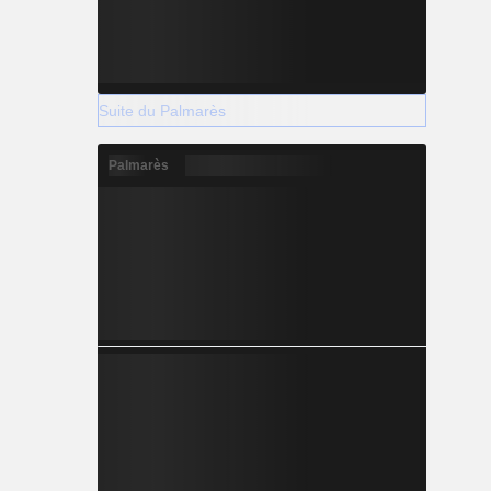
Suite du Palmarès
Palmarès