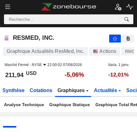
RESMED, INC.
211,94
$
-5,06%
RESMED, INC.
Graphique Actualités ResMed, Inc.
Actions
RMD
Marché Fermé -
NYSE
22:00:02 07/08/2026
Varia. 1 janv.
USD
-5,06%
211,94
-12,01%
Synthèse
Cotations
Graphiques
Actualités
Soci
Analyse Technique
Graphique Statique
Graphique Total Re