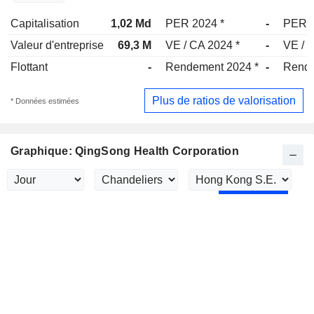
Capitalisation
1,02 Md
PER 2024 *
-
PER 
Valeur d'entreprise
69,3 M
VE / CA 2024 *
-
VE / 
Flottant
-
Rendement 2024 *
-
Rende
Plus de ratios de valorisation
* Données estimées
Graphique: QingSong Health Corporation