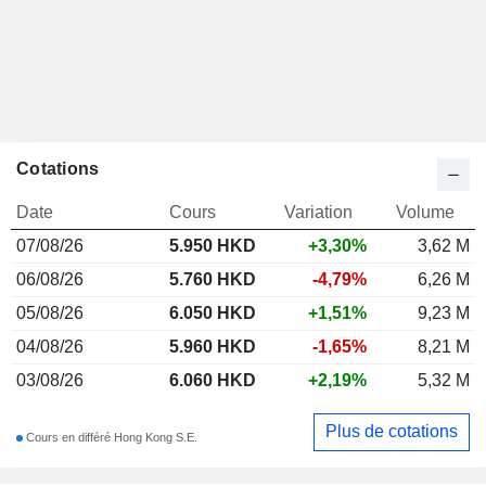
Cotations
Date
Cours
Variation
Volume
07/08/26
5.950
HKD
+3,30%
3,62 M
06/08/26
5.760 HKD
-4,79%
6,26 M
05/08/26
6.050 HKD
+1,51%
9,23 M
04/08/26
5.960 HKD
-1,65%
8,21 M
03/08/26
6.060 HKD
+2,19%
5,32 M
Plus de cotations
Cours en différé Hong Kong S.E.