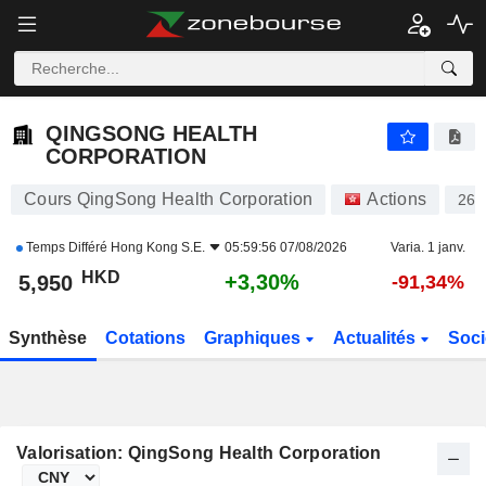
QINGSONG HEALTH CORPORATION
5,950
$
+3,30%
QINGSONG HEALTH
CORPORATION
Cours QingSong Health Corporation
Actions
266
Temps Différé
Hong Kong S.E.
05:59:56 07/08/2026
Varia. 1 janv.
HKD
+3,30%
5,950
-91,34%
Synthèse
Cotations
Graphiques
Actualités
Soci
Valorisation: QingSong Health Corporation