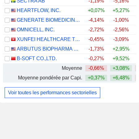
SECTRA AB
-1,19%
-5,16%
HEARTFLOW, INC.
+0,07%
+5,27%
GENERATE BIOMEDICINES, INC.
-4,14%
-1,00%
OMNICELL, INC.
-2,72%
-2,56%
+
XUNFEI HEALTHCARE TECHNOLOGY CO., LTD.
-0,45%
-3,09%
ARBUTUS BIOPHARMA CORPORATION
-1,73%
+2,95%
+
B-SOFT CO.,LTD.
-0,27%
+9,52%
Moyenne
-0,66%
+3,08%
Moyenne pondérée par Capi.
+0,37%
+6,48%
Voir toutes les performances sectorielles