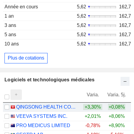
Année en cours
5,62
162,7
1 an
5,62
162,7
3 ans
5,62
162,7
5 ans
5,62
162,7
10 ans
5,62
162,7
Plus de cotations
Logiciels et technologiques médicales
Varia.
Varia. 5j.
QINGSONG HEALTH CORPORATION
+3,30%
+0,08%
VEEVA SYSTEMS INC.
+2,01%
+8,06%
PRO MEDICUS LIMITED
-0,78%
+8,90%