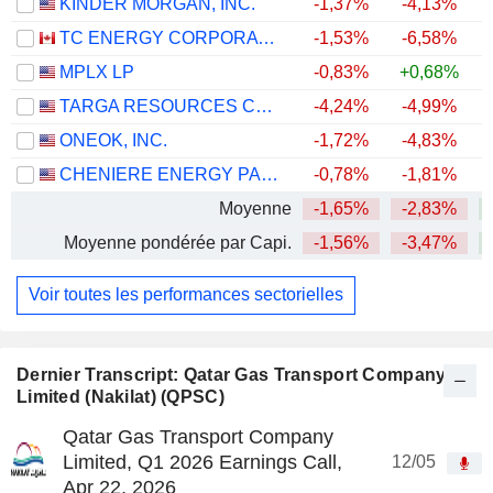
KINDER MORGAN, INC.
-1,37%
-4,13%
+
TC ENERGY CORPORATION
-1,53%
-6,58%
+
MPLX LP
-0,83%
+0,68%
+
TARGA RESOURCES CORP.
-4,24%
-4,99%
+
ONEOK, INC.
-1,72%
-4,83%
+
CHENIERE ENERGY PARTNERS, L.P.
-0,78%
-1,81%
+
Moyenne
-1,65%
-2,83%
+
Moyenne pondérée par Capi.
-1,56%
-3,47%
+
Voir toutes les performances sectorielles
Dernier Transcript: Qatar Gas Transport Company
Limited (Nakilat) (QPSC)
Qatar Gas Transport Company
Limited, Q1 2026 Earnings Call,
12/05
Apr 22, 2026