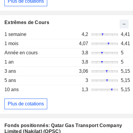
Plus de cotations
Extrêmes de Cours
1 semaine
4,2
4,41
1 mois
4,07
4,41
Année en cours
3,8
5
1 an
3,8
5
3 ans
3,06
5,15
5 ans
3
5,15
10 ans
1,3
5,15
Plus de cotations
Fonds positionnés: Qatar Gas Transport Company
Limited (Nakilat) (QPSC)