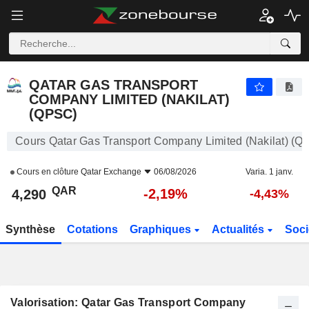
QATAR GAS TRANSPORT COMPANY LIMITED (NAKILAT) (QPSC)
4,290
﷼
-2,19%
QATAR GAS TRANSPORT
COMPANY LIMITED (NAKILAT)
(QPSC)
Cours Qatar Gas Transport Company Limited (Nakilat) (Q
Cours en clôture
Qatar Exchange
06/08/2026
Varia. 1 janv.
QAR
-2,19%
4,290
-4,43%
Synthèse
Cotations
Graphiques
Actualités
Soci
Valorisation: Qatar Gas Transport Company