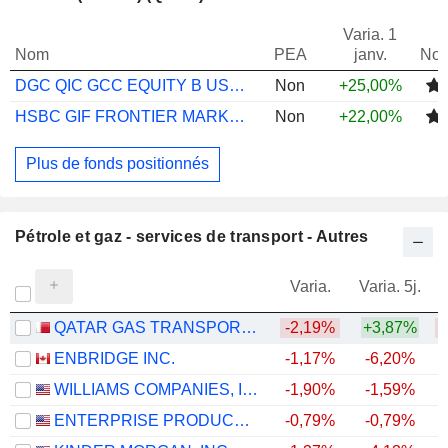
Varia. 1
Nom
PEA
janv.
Not
DGC QIC GCC EQUITY B USD ACC
Non
+25,00%
HSBC GIF FRONTIER MARKETS IC
Non
+22,00%
Plus de fonds positionnés
Pétrole et gaz - services de transport - Autres
Varia.
Varia. 5j.
QATAR GAS TRANSPORT COMPANY LIMITED (NAKILAT) (QPSC)
-2,19%
+3,87%
ENBRIDGE INC.
-1,17%
-6,20%
+
WILLIAMS COMPANIES, INC.
-1,90%
-1,59%
+
ENTERPRISE PRODUCTS PARTNERS L.P.
-0,79%
-0,79%
+