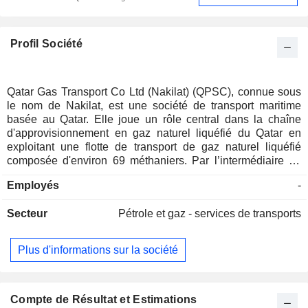
Profil Société
Qatar Gas Transport Co Ltd (Nakilat) (QPSC), connue sous
le nom de Nakilat, est une société de transport maritime
basée au Qatar. Elle joue un rôle central dans la chaîne
d'approvisionnement en gaz naturel liquéfié du Qatar en
exploitant une flotte de transport de gaz naturel liquéfié
composée d'environ 69 méthaniers. Par l’intermédiaire de
sa filiale à 100 % Nakilat Shipping Qatar Limited, la société
Employés
-
gère et exploite environ 24 méthaniers, deux transporteurs
de gaz de pétrole liquéfié et une unité flottante de stockage
Secteur
Pétrole et gaz - services de transports
et de regazéification. La société exploite également le
chantier naval Erhama Bin Jaber Al Jalahma situé dans la
ville industrielle de Ras Laffan, où elle propose des services
Plus d'informations sur la société
de réparation navale et de fabrication offshore par
l’intermédiaire de ses coentreprises Qatar Shipyard
Technology Solutions et Qatar Fabrication Company. La
société fournit des services d’agence maritime par
Compte de Résultat et Estimations