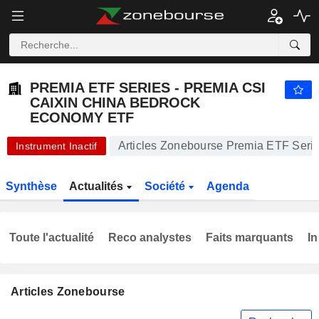
PREMIA ETF SERIES - PREMIA CSI CAIXIN CHINA BEDROCK ECONOMY ETF
8,615
$
+0,06%
PREMIA ETF SERIES - PREMIA CSI
CAIXIN CHINA BEDROCK
ECONOMY ETF
Articles Zonebourse Premia ETF Seri
Instrument Inactif
Synthèse
Actualités
Société
Agenda
Toute l'actualité
Reco analystes
Faits marquants
In
Articles Zonebourse