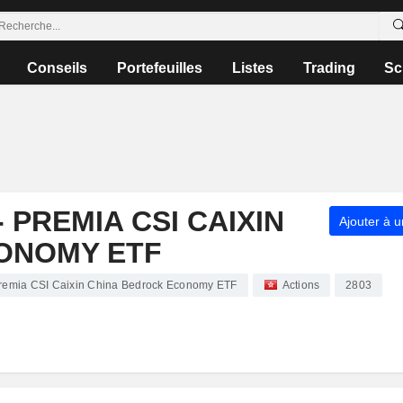
Conseils
Portefeuilles
Listes
Trading
Sc
 PREMIA CSI CAIXIN
Ajouter à u
ONOMY ETF
Premia CSI Caixin China Bedrock Economy ETF
Actions
2803