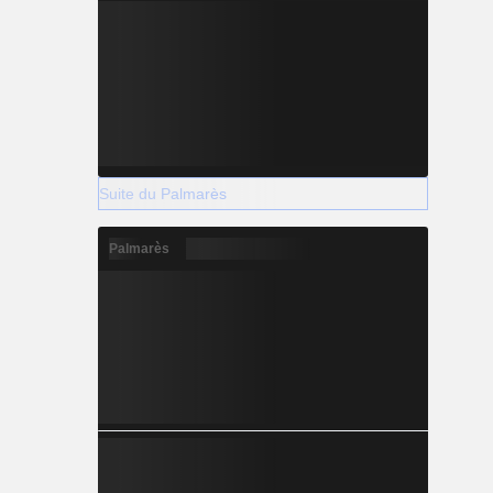
Suite du Palmarès
Palmarès