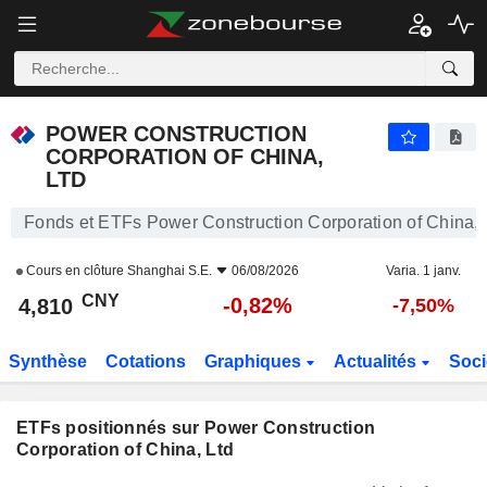
POWER CONSTRUCTION CORPORATION OF CHINA, LTD
4,810
¥
-0,82%
POWER CONSTRUCTION
CORPORATION OF CHINA,
LTD
Fonds et ETFs Power Construction Corporation of China, 
Cours en clôture
Shanghai S.E.
06/08/2026
Varia. 1 janv.
CNY
-0,82%
4,810
-7,50%
Synthèse
Cotations
Graphiques
Actualités
Soci
ETFs positionnés sur Power Construction
Corporation of China, Ltd