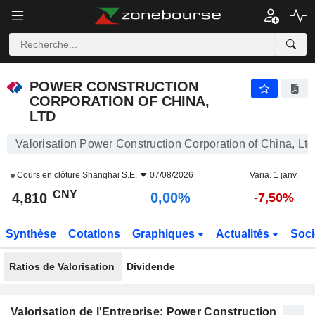
POWER CONSTRUCTION CORPORATION OF CHINA, LTD
4,810
¥
0,00%
POWER CONSTRUCTION
CORPORATION OF CHINA,
LTD
Valorisation Power Construction Corporation of China, Ltd
Cours en clôture
Shanghai S.E.
07/08/2026
Varia. 1 janv.
CNY
0,00%
4,810
-7,50%
Synthèse
Cotations
Graphiques
Actualités
Soci
Ratios de Valorisation
Dividende
Valorisation de l'Entreprise: Power Construction