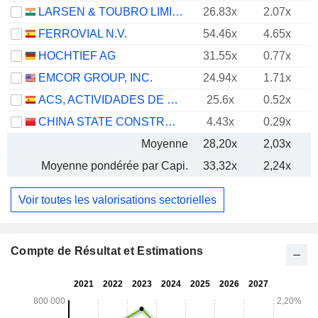
LARSEN & TOUBRO LIMITED
26.83x
2.07x
FERROVIAL N.V.
54.46x
4.65x
HOCHTIEF AG
31.55x
0.77x
EMCOR GROUP, INC.
24.94x
1.71x
ACS, ACTIVIDADES DE CONSTRUCCIÓN Y SERVICIOS, S.A.
25.6x
0.52x
CHINA STATE CONSTRUCTION ENGINEERING CORPORATION LIMITED
4.43x
0.29x
Moyenne
28,20x
2,03x
Moyenne pondérée par Capi.
33,32x
2,24x
Voir toutes les valorisations sectorielles
Compte de Résultat et Estimations