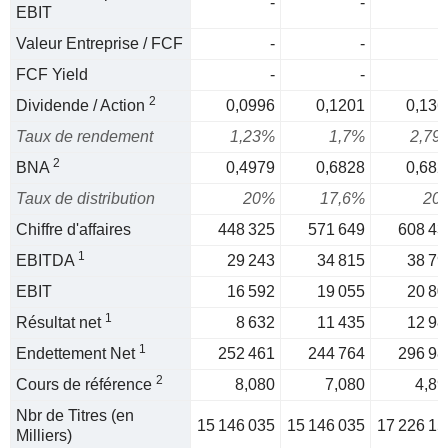
-
-
EBIT
Valeur Entreprise / FCF
-
-
FCF Yield
-
-
2
Dividende / Action
0,0996
0,1201
0,136
Taux de rendement
1,23%
1,7%
2,79
2
BNA
0,4979
0,6828
0,682
Taux de distribution
20%
17,6%
20
Chiffre d'affaires
448 325
571 649
608 43
1
EBITDA
29 243
34 815
38 79
EBIT
16 592
19 055
20 80
1
Résultat net
8 632
11 435
12 98
1
Endettement Net
252 461
244 764
296 98
2
Cours de référence
8,080
7,080
4,89
Nbr de Titres (en
15 146 035
15 146 035
17 226 15
Milliers)