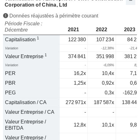
Corporation of China, Ltd
Données réajustées à périmètre courant
Période Fiscale :
2021
2022
2023
Décembre
1
Capitalisation
122 380
107 234
84 23
Variation
-
-12,38%
-21,4
1
Valeur Entreprise
374 841
351 998
381 21
Variation
-
-6,09%
8,
PER
16,2x
10,4x
7,16
PBR
1,25x
0,92x
0,65
PEG
-
0,3x
-162,96
Capitalisation / CA
272 971x
187 587x
138 446
Valeur Entreprise / CA
-
-
Valeur Entreprise /
12,8x
10,1x
9,83
EBITDA
Valeur Entreprise /