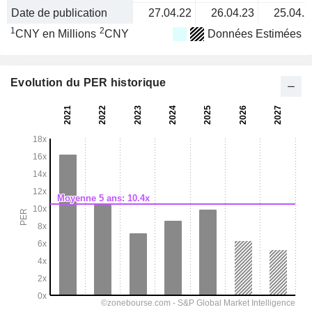
Date de publication
27.04.22
26.04.23
25.04.2
1
2
CNY en Millions
CNY
Données Estimées
Evolution du PER historique