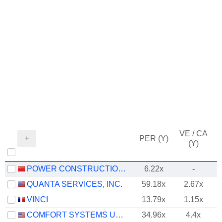
VE / CA
PER (Y)
(Y)
POWER CONSTRUCTION CORPORATION OF CHINA, LTD
6.22x
-
QUANTA SERVICES, INC.
59.18x
2.67x
VINCI
13.79x
1.15x
COMFORT SYSTEMS USA, INC.
34.96x
4.4x