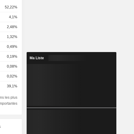
52,22%
4,1%
2,48%
1,32%
0,49%
0,19%
Ma Liste
0,08%
0,02%
39,1%
ns les plus
importantes
s