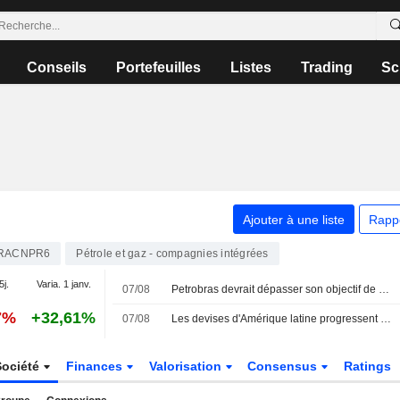
Conseils
Portefeuilles
Listes
Trading
Sc
Ajouter à une liste
Rapp
RACNPR6
Pétrole et gaz - compagnies intégrées
5j.
Varia. 1 janv.
07/08
Petrobras devrait dépasser son objectif de production de pétrole pour 2026, selon sa directrice générale
7%
+32,61%
07/08
Les devises d'Amérique latine progressent face à un dollar affaibli par l'emploi américain, les bourses sont mitigées
Société
Finances
Valorisation
Consensus
Ratings