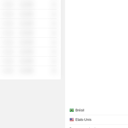
░ ░░░
░░░░%
░░
░ ░░░
░░░░%
░░
░ ░░░
░░░░%
░░
░ ░░░
░░░░%
░░
░ ░░░
░░░░%
░░
░ ░░░
░░░░%
░░
░ ░░░
░░░░%
░░
░ ░░░
░░░░%
░░
Brésil
Etats-Unis