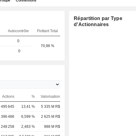
roupe
Connexions
Répartition par Type
d'Actionnaires
Autocontrôle
Flottant Total
0
70,98 %
0
Actions
%
Valorisation
 495 645
13,41 %
5 335 M R$
 396 486
6,599 %
2 625 M R$
 248 258
2,483 %
988 M R$