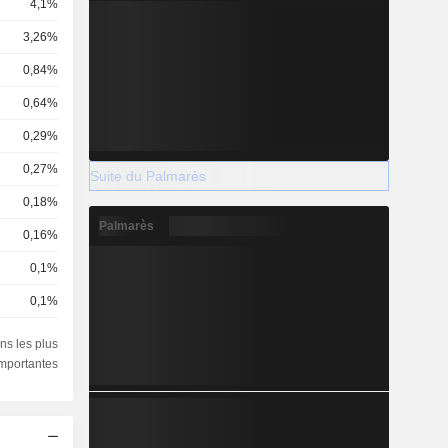
4,1%
3,26%
0,84%
0,64%
0,29%
0,27%
Suite du Palmarès
0,18%
Palmarès
0,16%
0,1%
0,1%
0,09%
ns les plus
importantes
0,08%
0,07%
0,07%