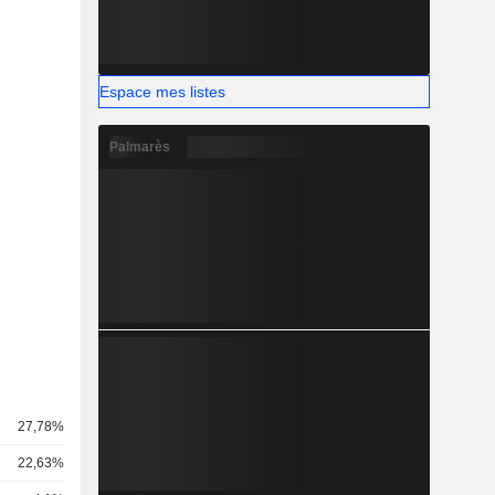
Espace mes listes
Palmarès
27,78%
22,63%