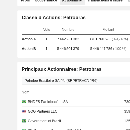
Profil
Gouvernance
Actionnariat
Transactions d'initiés
G
Classe d'Actions: Petrobras
Vote
Nombre
Flottant
Action A
1
7 442 231 382
3 701 760 571
( 49,74 %)
Action B
1
5 446 501 379
5 446 447 786
( 100 %)
Principaux Actionnaires: Petrobras
Nom
BNDES Participações SA
730
GQG Partners LLC
359
Government of Brazil
135