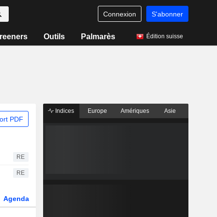
Connexion
S'abonner
reeners
Outils
Palmarès
Édition suisse
Indices
Europe
Amériques
Asie
ort PDF
RE
RE
Agenda
Secteur
Dérivés
Fonds et ETFs