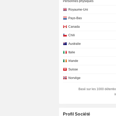
Personnes physiques
Royaume-Uni
Pays-Bas
Canada
Chili
Australie
Italie
Irlande
Suisse
Norvège
Afrique du Sud
Basé sur les 1000 détentio
Hong Kong
Singapour
Allemagne
Profil Société