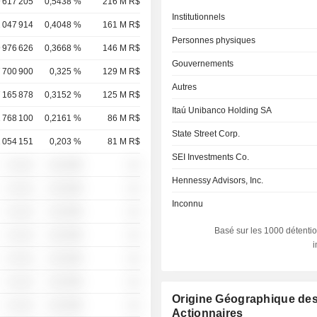
 617 205
0,5438 %
216 M R$
Institutionnels
 047 914
0,4048 %
161 M R$
Personnes physiques
 976 626
0,3668 %
146 M R$
Gouvernements
 700 900
0,325 %
129 M R$
Autres
 165 878
0,3152 %
125 M R$
Itaú Unibanco Holding SA
 768 100
0,2161 %
86 M R$
State Street Corp.
 054 151
0,203 %
81 M R$
SEI Investments Co.
░ ░░░
░░░░%
░░
Hennessy Advisors, Inc.
░ ░░░
░░░░%
░░
Inconnu
░ ░░░
░░░░%
░░
Basé sur les 1000 détentio
░ ░░░
░░░░%
░░
░ ░░░
░░░░%
░░
░ ░░░
░░░░%
░░
Origine Géographique de
░ ░░░
░░░░%
░░
Actionnaires