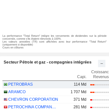
La performance "Total Return" intègre les versements de dividendes sur la période
concernée, comme s'ils étaient réinvestis à 100%.
Les valeurs annotées (TR) sont affichées avec leur performance "Total Return"
(uniquement si disponible)
Cours en clôtures
Secteur Pétrole et gaz - compagnies intégrées
Croissanc
Capi.
Revenus
PETROBRAS
114 Md
ARAMCO
1 707 Md
CHEVRON CORPORATION
371 Md
PETROCHINA COMPANY LIMITED
281 Md