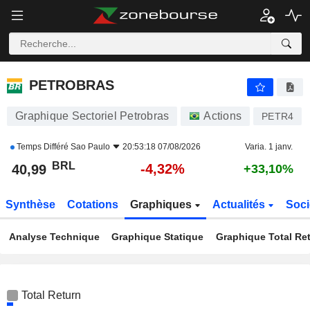
PETROBRAS
40,99
R$
-4,32%
PETROBRAS
Graphique Sectoriel Petrobras
Actions
PETR4
Temps Différé
Sao Paulo
20:53:18 07/08/2026
Varia. 1 janv.
BRL
-4,32%
40,99
+33,10%
Synthèse
Cotations
Graphiques
Actualités
Soci
Analyse Technique
Graphique Statique
Graphique Total Re
Total Return