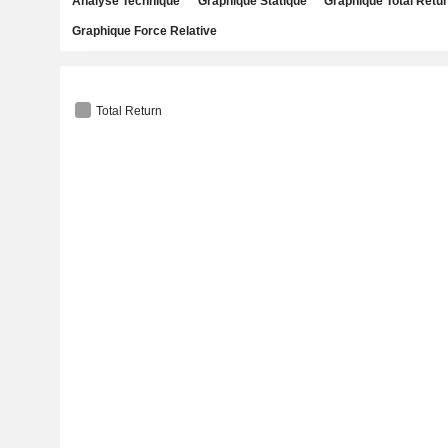
Analyse Technique
Graphique Statique
Graphique Total Retu
Graphique Force Relative
Total Return