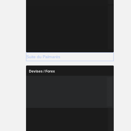
Suite du Palmarès
Devises / Forex