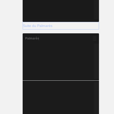
Suite du Palmarès
Palmarès