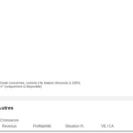
ériode concernée, comme s'ils étaient réinvestis à 100%.
n" (uniquement si disponible)
Autres
Croissance
Revenus
Profitabilité
Situation Fi.
VE / CA