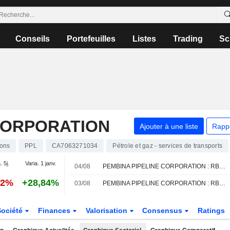
Conseils
Portefeuilles
Listes
Trading
Sc
CORPORATION
Ajouter à une liste
Rapp
ions
PPL
CA7063271034
Pétrole et gaz - services de transports
. 5j.
Varia. 1 janv.
04/08
PEMBINA PIPELINE CORPORATION : RBC Capital Markets à l'achat
52%
+28,84%
03/08
PEMBINA PIPELINE CORPORATION : RBC Capital Markets maintient sa recommandation à l'achat
Société
Finances
Valorisation
Consensus
Ratings