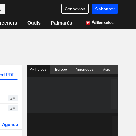
Connexion
S'abonner
reeners
Outils
Palmarès
Édition suisse
Indices
Europe
Amériques
Asie
ort PDF
ZM
ZM
Agenda
Secteur
Dérivés
Fonds et ETFs