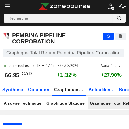
PEMBINA PIPELINE CORPORATION
66,95
$
+1,32%
PEMBINA PIPELINE
CORPORATION
Graphique Total Return Pembina Pipeline Corporation
Temps réel estimé
TE
17:15:58 06/08/2026
Varia. 1 janv.
CAD
+1,32%
66,95
+27,90%
Synthèse
Cotations
Graphiques
Actualités
Soci
Analyse Technique
Graphique Statique
Graphique Total Re