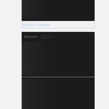
Suite du Palmarès
Palmarès