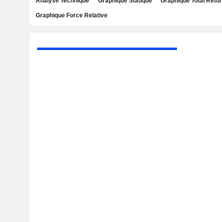
Analyse Technique
Graphique Statique
Graphique Total Retu
Graphique Force Relative