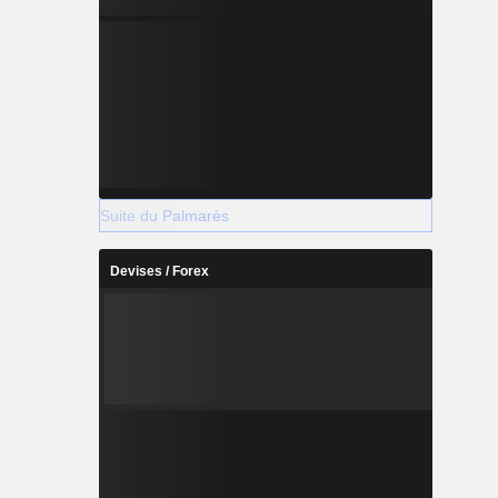
Suite du Palmarès
Devises / Forex