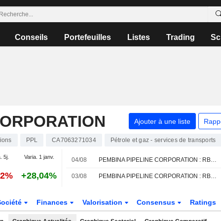
Conseils
Portefeuilles
Listes
Trading
Sc
CORPORATION
Ajouter à une liste
Rapp
ions
PPL
CA7063271034
Pétrole et gaz - services de transports
. 5j.
Varia. 1 janv.
04/08
PEMBINA PIPELINE CORPORATION : RBC Capital Markets à l'achat
12%
+28,04%
03/08
PEMBINA PIPELINE CORPORATION : RBC Capital Markets maintient sa recommandation à l'achat
Société
Finances
Valorisation
Consensus
Ratings