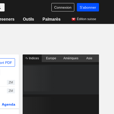
Connexion
S'abonner
reeners
Outils
Palmarès
Édition suisse
Indices
Europe
Amériques
Asie
ort PDF
ZM
ZM
Agenda
Secteur
Dérivés
Fonds et ETFs