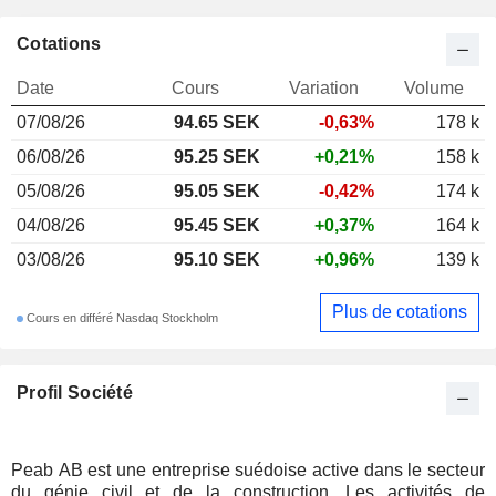
Cotations
Date
Cours
Variation
Volume
07/08/26
94.65 SEK
-0,63%
178 k
06/08/26
95.25 SEK
+0,21%
158 k
05/08/26
95.05 SEK
-0,42%
174 k
04/08/26
95.45 SEK
+0,37%
164 k
03/08/26
95.10 SEK
+0,96%
139 k
Plus de cotations
Cours en différé Nasdaq Stockholm
Profil Société
Peab AB est une entreprise suédoise active dans le secteur
du génie civil et de la construction. Les activités de