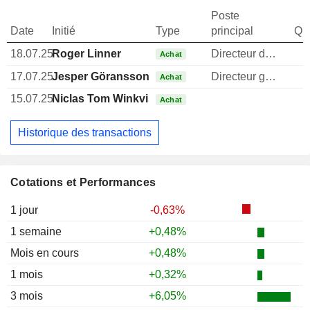
Poste
Date
Initié
Type
principal
Qua
18.07.25
Roger Linner
Directeur des operations
1
Achat
17.07.25
Jesper Göransson
Directeur general
1
Achat
15.07.25
Niclas Tom Winkvist
1
Achat
Historique des transactions
Cotations et Performances
1 jour
-0,63%
1 semaine
+0,48%
Mois en cours
+0,48%
1 mois
+0,32%
3 mois
+6,05%