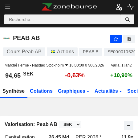
PEAB AB
94,65
kr
-0,63%
PEAB AB
Cours Peab AB
Actions
PEAB B
SE000010620
Marché Fermé -
Nasdaq Stockholm
18:00:00 07/08/2026
Varia. 1 janv.
SEK
-0,63%
94,65
+10,90%
Synthèse
Cotations
Graphiques
Actualités
Soci
Valorisation: Peab AB
Capitalisation
26,45 Md
PER 2026 *
11,9x