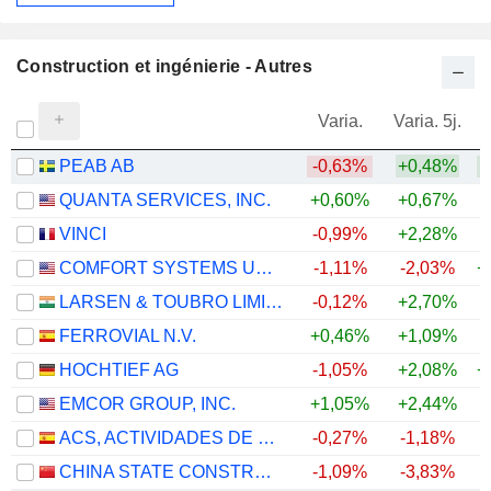
Construction et ingénierie - Autres
Varia.
Varia. 5j.
PEAB AB
-0,63%
+0,48%
+
QUANTA SERVICES, INC.
+0,60%
+0,67%
+
VINCI
-0,99%
+2,28%
COMFORT SYSTEMS USA, INC.
-1,11%
-2,03%
+
LARSEN & TOUBRO LIMITED
-0,12%
+2,70%
+
FERROVIAL N.V.
+0,46%
+1,09%
+
HOCHTIEF AG
-1,05%
+2,08%
+
EMCOR GROUP, INC.
+1,05%
+2,44%
+
ACS, ACTIVIDADES DE CONSTRUCCIÓN Y SERVICIOS, S.A.
-0,27%
-1,18%
+
CHINA STATE CONSTRUCTION ENGINEERING CORPORATION LIMITED
-1,09%
-3,83%