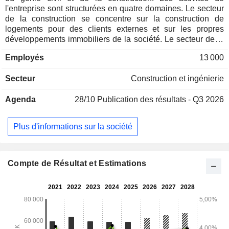
l'entreprise sont structurées en quatre domaines. Le secteur
de la construction se concentre sur la construction de
logements pour des clients externes et sur les propres
développements immobiliers de la société. Le secteur de la
promotion immobilière se concentre sur l'acquisition, le
Employés
13 000
développement et la cession d'immeubles commerciaux et
locatifs dans la région nordique. Le secteur du génie civil
Secteur
Construction et ingénierie
s'occupe des commandes, telles que les projets de
construction d'infrastructures et le génie civil. Il assure
Agenda
28/10
Publication des résultats - Q3 2026
également la gestion et l'entretien des routes et des
installations municipales. Ses clients sont les
administrations nationales des routes et des chemins de fer,
Plus d'informations sur la société
les municipalités et les entreprises locales. Le domaine
d'activité Industrie se concentre sur les marchés nordiques
de la construction et du génie civil. Ses clients sont
principalement des entreprises nordiques de construction et
Compte de Résultat et Estimations
de génie civil. Il opère, entre autres, par l'intermédiaire de
Solberg Maskin AS.