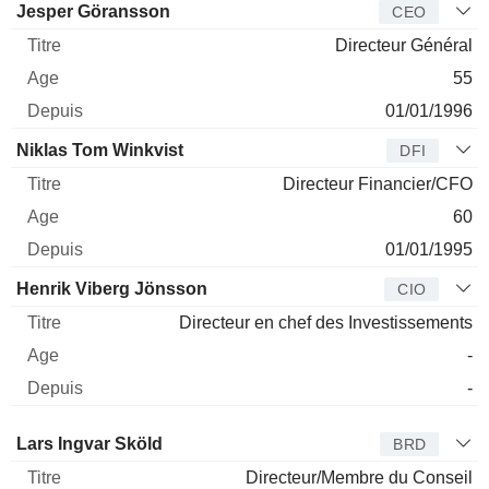
Dirigeant
Titre
Age
Depuis
Jesper Göransson
CEO
Directeur Général
55
01/01/1996
Niklas Tom Winkvist
DFI
Directeur Financier/CFO
60
01/01/1995
Henrik Viberg Jönsson
CIO
Directeur en chef des Investissements
-
-
Administrateur
Titre
Age
Depuis
Lars Ingvar Sköld
BRD
Directeur/Membre du Conseil