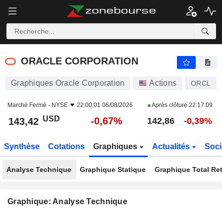
ORACLE CORPORATION
143,42
$
-0,67%
ORACLE CORPORATION
Graphiques Oracle Corporation
Actions
ORCL
Marché Fermé -
NYSE
22:00:01 06/08/2026
Après clôture
22:17:09
USD
-0,67%
143,42
142,86
-0,39%
Synthèse
Cotations
Graphiques
Actualités
Soci
Analyse Technique
Graphique Statique
Graphique Total Re
Graphique: Analyse Technique