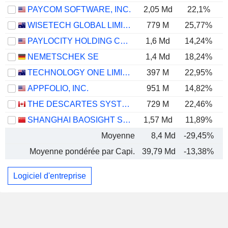
PAYCOM SOFTWARE, INC.
2,05 Md
22,1%
WISETECH GLOBAL LIMITED
779 M
25,77%
PAYLOCITY HOLDING CORPORATION
1,6 Md
14,24%
NEMETSCHEK SE
1,4 Md
18,24%
TECHNOLOGY ONE LIMITED
397 M
22,95%
APPFOLIO, INC.
951 M
14,82%
THE DESCARTES SYSTEMS GROUP INC.
729 M
22,46%
SHANGHAI BAOSIGHT SOFTWARE CO.,LTD.
1,57 Md
11,89%
Moyenne
8,4 Md
-29,45%
Moyenne pondérée par Capi.
39,79 Md
-13,38%
Logiciel d'entreprise