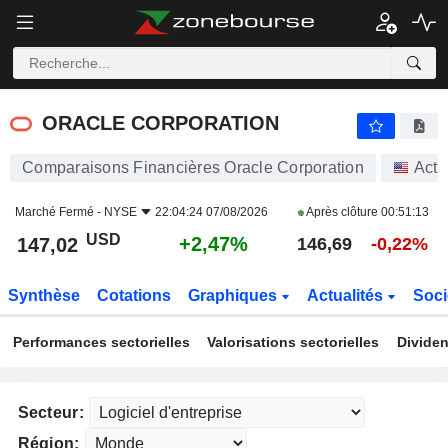
ORACLE CORPORATION
147,02
$
+2,47%
ORACLE CORPORATION
Comparaisons Financières Oracle Corporation
Acti
Marché Fermé -
NYSE
22:04:24 07/08/2026
Après clôture
00:51:13
USD
+2,47%
147,02
146,69
-0,22%
Synthèse
Cotations
Graphiques
Actualités
Soci
Performances sectorielles
Valorisations sectorielles
Dividen
Secteur:
Région: