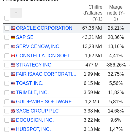
Chiffre
Marge
d'affaires
nette (Y-
E
(Y-1)
1)
ORACLE CORPORATION
67,36 Md
25,21%
SAP SE
43,21 Md
20,36%
SERVICENOW, INC.
13,28 Md
13,16%
CONSTELLATION SOFTWARE INC.
11,62 Md
4,41%
STRATEGY INC
477 M
-886,26%
-
FAIR ISAAC CORPORATION
1,99 Md
32,75%
TOAST, INC.
6,15 Md
5,56%
TRIMBLE, INC.
3,59 Md
11,82%
GUIDEWIRE SOFTWARE, INC.
1,2 Md
5,81%
SAGE GROUP PLC
3,38 Md
14,68%
DOCUSIGN, INC.
3,22 Md
9,6%
HUBSPOT, INC.
3,13 Md
1,47%