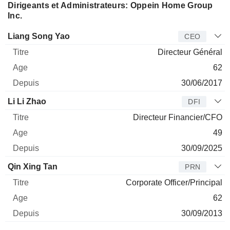
Dirigeants et Administrateurs: Oppein Home Group
Inc.
Dirigeant
Titre
Age
Depuis
Liang Song Yao
CEO
Directeur Général
62
30/06/2017
Li Li Zhao
DFI
Directeur Financier/CFO
49
30/09/2025
Qin Xing Tan
PRN
Corporate Officer/Principal
62
30/09/2013