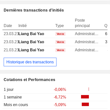
Dernières transactions d'initiés
Poste
Date
Initié
Type
principal
Qua
23.03.23
Liang Bai Yao
Administrateur
62
Vente
23.03.23
Liang Bai Yao
Administrateur
32
Vente
21.03.23
Liang Bai Yao
Administrateur
8
Vente
Historique des transactions
Cotations et Performances
1 jour
-0,06%
1 semaine
-6,72%
Mois en cours
-5,09%