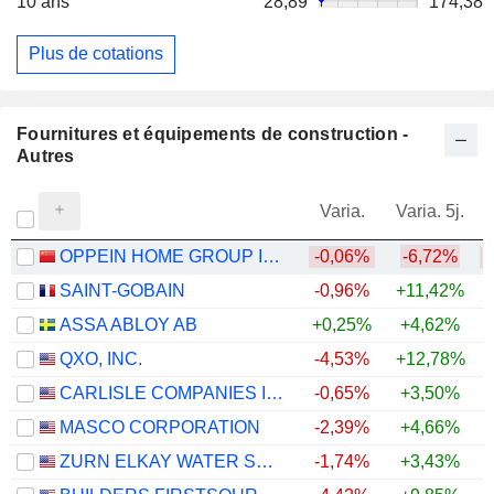
10 ans
28,89
174,38
Plus de cotations
Fournitures et équipements de construction -
Autres
Varia.
Varia. 5j.
OPPEIN HOME GROUP INC.
-0,06%
-6,72%
SAINT-GOBAIN
-0,96%
+11,42%
ASSA ABLOY AB
+0,25%
+4,62%
+
QXO, INC.
-4,53%
+12,78%
CARLISLE COMPANIES INCORPORATED
-0,65%
+3,50%
MASCO CORPORATION
-2,39%
+4,66%
ZURN ELKAY WATER SOLUTIONS CORPORATION
-1,74%
+3,43%
+