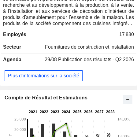
recherche et au développement, à la production, à la vente,
à l'installation et aux services de décoration d'intérieur de
produits d'ameublement pour l'ensemble de la maison. Les
produits de la société comprennent des cuisines intégrées,
des armoires encastrées (aménagement sur mesure de
Employés
17 880
toute la maison), des salles de bains intégrées, des
systèmes de portes en bois sur mesure, des portes et
Secteur
Fournitures de construction et installation
fenêtres en métal, des tissus d'ameublement, des
accessoires d'ameublement et d'autres produits
Agenda
29/08
Publication des résultats - Q2 2026
d'aménagement intégré pour la maison.
Plus d'informations sur la société
Compte de Résultat et Estimations