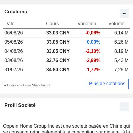
Cotations
Date
Cours
Variation
Volume
06/08/26
33.03 CNY
-0,06%
6,14 M
05/08/26
33.05 CNY
0,00%
6,26 M
04/08/26
33.05 CNY
-2,10%
8,19 M
03/08/26
33.76 CNY
-2,99%
5,43 M
31/07/26
34.80 CNY
-1,72%
7,28 M
Plus de cotations
Cours en clôture Shanghai S.E.
Profil Société
Oppein Home Group Inc est une société basée en Chine qui
se consacre principalement à la conception sur mesure, à la