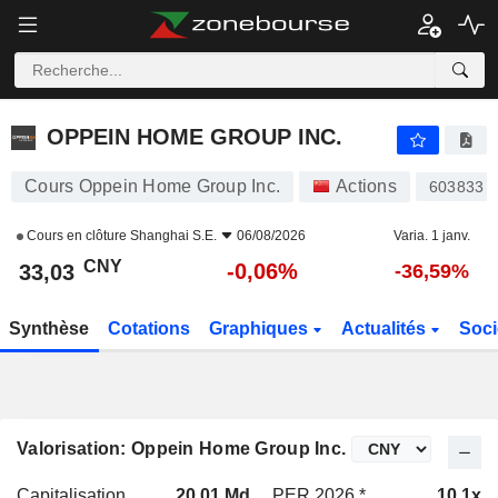
OPPEIN HOME GROUP INC.
33,03
¥
-0,06%
OPPEIN HOME GROUP INC.
Cours Oppein Home Group Inc.
Actions
603833
Cours en clôture
Shanghai S.E.
06/08/2026
Varia. 1 janv.
CNY
-0,06%
33,03
-36,59%
Synthèse
Cotations
Graphiques
Actualités
Soci
Valorisation: Oppein Home Group Inc.
Capitalisation
20,01 Md
PER 2026 *
10,1x