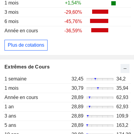
1 mois
+1,54%
3 mois
-29,60%
6 mois
-45,76%
Année en cours
-36,59%
Plus de cotations
Extrêmes de Cours
1 semaine
32,45
34,2
1 mois
30,79
35,94
Année en cours
28,89
62,93
1 an
28,89
62,93
3 ans
28,89
109,9
5 ans
28,89
163,2