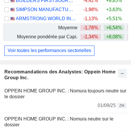
BUILDERS FIRSTSOURCE, INC.
-4,42%
+9,85%
SIMPSON MANUFACTURING CO., INC.
-1,98%
+3,63%
ARMSTRONG WORLD INDUSTRIES, INC.
-1,13%
+5,51%
Moyenne
-1,76%
+6,54%
Moyenne pondérée par Capi.
-1,34%
+8,08%
Voir toutes les performances sectorielles
Recommandations des Analystes: Oppein Home
Group Inc.
OPPEIN HOME GROUP INC. : Nomura toujours neutre sur
le dossier
01/09/25
ZM
OPPEIN HOME GROUP INC. : Nomura neutre sur le
dossier