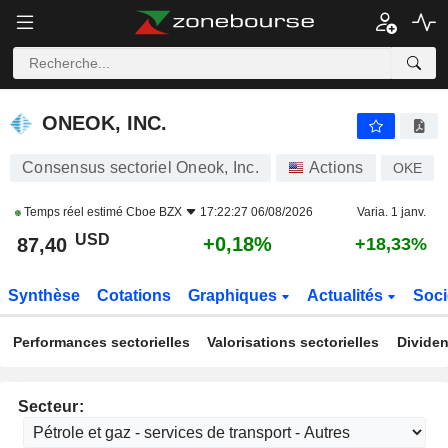
ONEOK, INC.
87,40
$
+0,18%
ONEOK, INC.
Consensus sectoriel Oneok, Inc.
Actions
OKE
Temps réel estimé
Cboe BZX
17:22:27 06/08/2026
Varia. 1 janv.
USD
+0,18%
87,40
+18,33%
Synthèse
Cotations
Graphiques
Actualités
Soci
Performances sectorielles
Valorisations sectorielles
Dividen
Secteur: