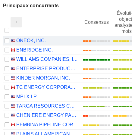
Principaux concurrents
Évolutio
objectif
Consensus
analystes
mois
ONEOK, INC.
ENBRIDGE INC.
WILLIAMS COMPANIES, INC.
ENTERPRISE PRODUCTS PARTNERS L.P.
KINDER MORGAN, INC.
TC ENERGY CORPORATION
MPLX LP
TARGA RESOURCES CORP.
CHENIERE ENERGY PARTNERS, L.P.
PEMBINA PIPELINE CORPORATION
PLAINS ALL AMERICAN PIPELINE, L.P.