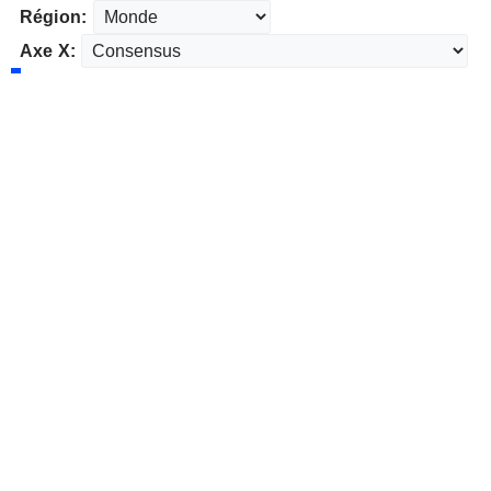
Région:
Axe X: