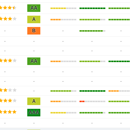
AA
A
B
-
-
-
-
-
-
-
-
-
-
-
-
-
AA
-
-
-
-
-
-
-
-
-
-
-
A
AAA
-
-
-
-
-