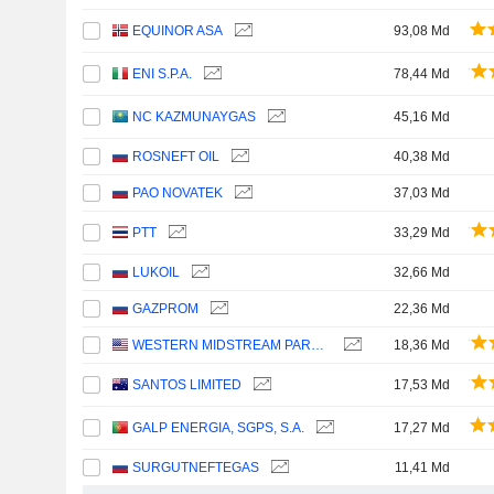
EQUINOR ASA
93,08 Md
ENI S.P.A.
78,44 Md
NC KAZMUNAYGAS
45,16 Md
ROSNEFT OIL
40,38 Md
PAO NOVATEK
37,03 Md
PTT
33,29 Md
LUKOIL
32,66 Md
GAZPROM
22,36 Md
WESTERN MIDSTREAM PARTNERS, LP
18,36 Md
SANTOS LIMITED
17,53 Md
GALP ENERGIA, SGPS, S.A.
17,27 Md
SURGUTNEFTEGAS
11,41 Md