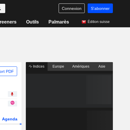
Connexion
S'abonner
reeners
Outils
Palmarès
Édition suisse
Indices
Europe
Amériques
Asie
ort PDF
Agenda
Secteur
Dérivés
Fonds et ETFs