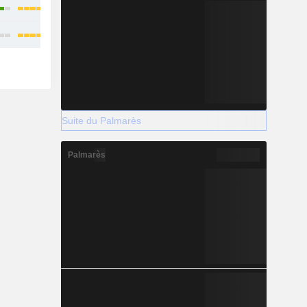
Suite du Palmarès
Palmarès