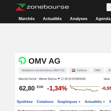
Marchés
Actualités
Analyses
Agenda
OMV AG
Notations sectorielles OMV AG
Actions
OMV
A
Marché Fermé -
Wiener Boerse
17:35:19 07/08/2026
Varia. 
62,80
-1,34%
EUR
-0,5
Synthèse
Cotations
Graphiques
Actualités