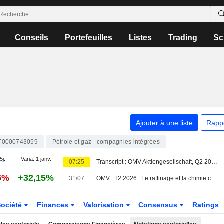
Conseils
Portefeuilles
Listes
Trading
Sc
Ajouter à une liste
Rapp
T0000743059
Pétrole et gaz - compagnies intégrées
5j.
Varia. 1 janv.
07:25
Transcript : OMV Aktiengesellschaft, Q2 2026 Earnings Call, Jul 31, 2026
5%
+32,15%
31/07
OMV : T2 2026 : Le raffinage et la chimie compensent les contraintes à l'exportation de l'Amont
Société
Finances
Valorisation
Consensus
Ratings