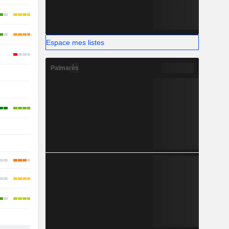
Espace mes listes
Palmarès
-
-
-
-
-
-
-
-
-
-