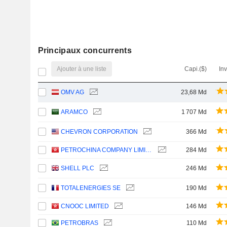
Principaux concurrents
Ajouter à une liste
Capi.($)
In
OMV AG
23,68 Md
ARAMCO
1 707 Md
CHEVRON CORPORATION
366 Md
PETROCHINA COMPANY LIMITED
284 Md
SHELL PLC
246 Md
TOTALENERGIES SE
190 Md
CNOOC LIMITED
146 Md
PETROBRAS
110 Md