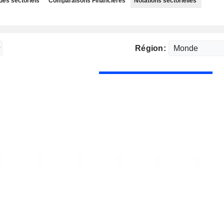
des sectoriels
Comparaisons Financières
Notations sectorielles
Région: