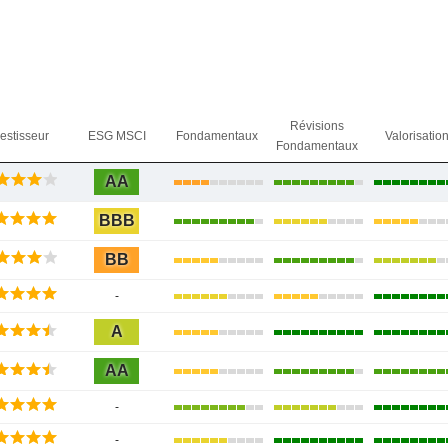
Révisions
vestisseur
ESG MSCI
Fondamentaux
Valorisatio
Fondamentaux
AA
BBB
BB
-
A
AA
-
-